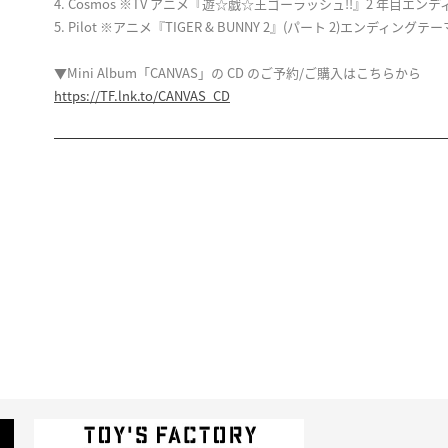
4. Cosmos ※TV アニメ『遊☆戯☆王ゴーラッシュ!!』2 年目エン
5. Pilot ※アニメ『TIGER & BUNNY 2』(パート 2)エンディングテー
▼Mini Album「CANVAS」の CD のご予約/ご購入はこちらから
https://TF.lnk.to/CANVAS_CD