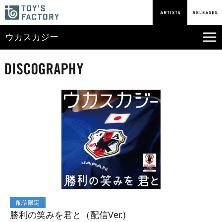
ウカスカジー
配信限定
勝利の笑みを君と（配信Ver.)