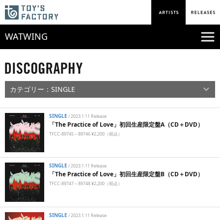
WATWING
SINGLE
/
2023.1.11 Release
「The Practice of Love」初回生産限定盤A（CD＋DVD）
TFCC-89745～89746 ¥2,200（税込）
SINGLE
/
2023.1.11 Release
「The Practice of Love」初回生産限定盤B（CD＋DVD）
TFCC-89747～89748 ¥2,200（税込）
SINGLE
/
2023.1.11 Release