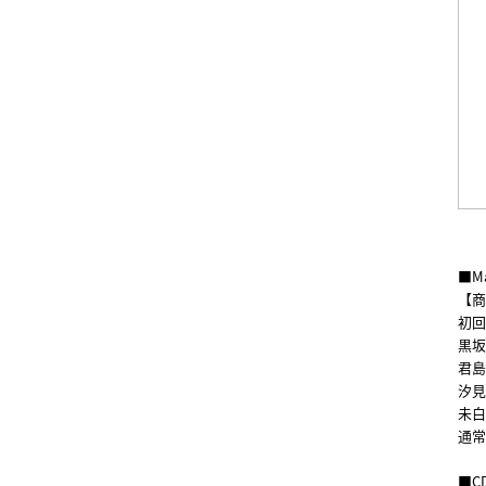
■Ma
【商
初回生
黒坂未
君島凪
汐見ま
未白ち
通常盤
■C