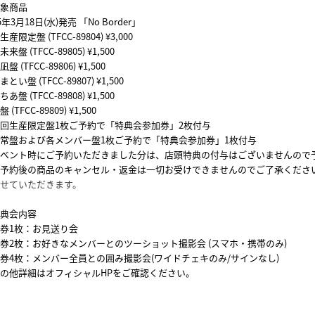
象商品
5年3月18日(水)発売 「No Border」
産限定盤 (TFCC-89804) ¥3,000
来盤 (TFCC-89805) ¥1,500
盤 (TFCC-89806) ¥1,500
とい盤 (TFCC-89807) ¥1,500
あ盤 (TFCC-89808) ¥1,500
 (TFCC-89809) ¥1,500
回生産限定盤1枚ご予約で「特典会参加券」2枚付与
常盤および各メンバー盤1枚ご予約で「特典会参加券」1枚付与
ベント時にご予約いただきました分は、店頭特典の付与はございませんので
予約後の商品のキャンセル・返金は一切お受けできませんのでご了承くださ
せていただきます。
典会内容
券1枚：お見送り会
券2枚：お好きなメンバーとのツーショット撮影会 (スマホ・携帯のみ)
券4枚：メンバー全員との囲み撮影会(ワイドチェキのみ/サインなし)
の他詳細はオフィシャルHPをご確認ください。