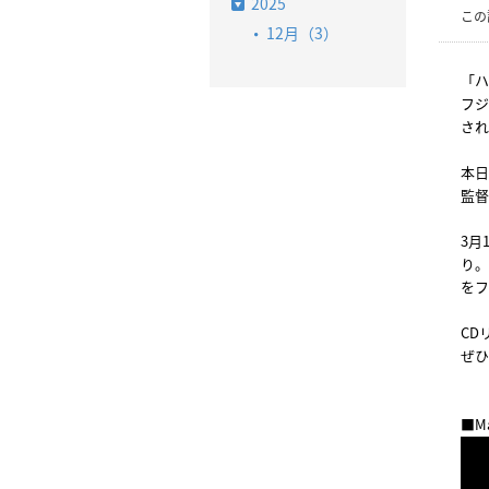
2025
この
12月（3）
「ハ
フジ
され
本日
監督
3月
り。
をフ
CD
ぜひ
■Ma