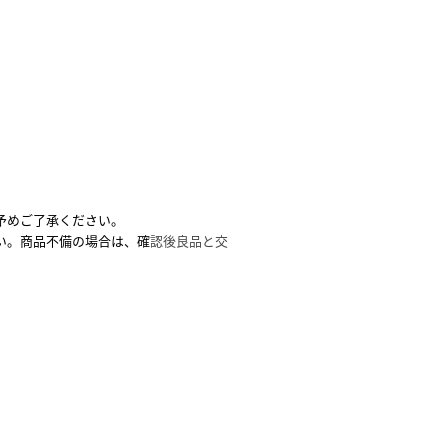
予めご了承ください。
い。商品不備の場合は、確
認後良品と交