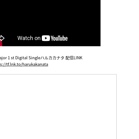
jor 1 st Digital Singleハルカカナタ 配信LINK
s://tf.lnk.to/harukakanata