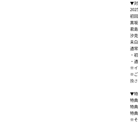
▼対
202
初回生
黒坂未
君島凪
汐見ま
未白ち
通常盤
・初
・通
※イ
※ご
換さ
▼特
特典
特典
特典
※そ