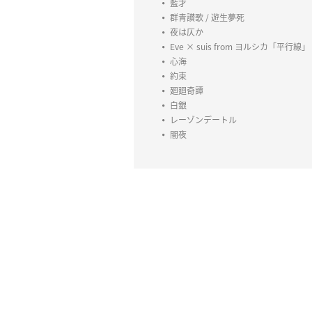
藍才
群青讃歌 / 遊生夢死
夜は仄か
Eve × suis from ヨルシカ「平行線」
心海
約束
廻廻奇譚
白銀
レーゾンデートル
闇夜