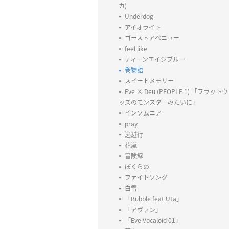
カ)
Underdog
アイオライト
ゴーストアベニュー
feel like
ティーンエイジブルー
巻物語
スイートメモリー
Eve × Deu (PEOPLE 1) 「フラットウ
ッズのモンスターみたいに」
インソムニア
pray
逃避行
花嵐
冒険録
ぼくらの
ファイトソング
白雪
「Bubble feat.Uta」
「アヴァン」
「Eve Vocaloid 01」