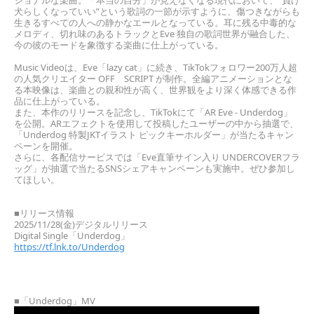
ショナルな楽曲。「本当の自分」が見えなくなる現代において、“負け
犬らしくなっていい”という歌詞の一節が示すように、傷つきながらも
生きるすべての人への静かなエールとなっている。耳に残る中毒的な
メロディ、切れ味のあるトラックとEve 独自の歌詞世界が融合した、
今の彼のモードを象徴する楽曲に仕上がっている。
Music Videoは、Eve「lazy cat」に続き、TikTokフォロワー200万人超
の人気クリエイター OFF
SCRIPT が制作。全編アニメーションとな
る本映像は、楽曲との親和性が高く、世界観をより深く体感できる作
品に仕上がっている。
また、本作のリリースを記念し、TikTokにて「AR Eve - Underdog」
を公開。ARエフェクトを使用して投稿したユーザーの中から抽選で、
「Underdog 特製JKTイラスト ピックキーホルダー」が当たるキャン
ペーンを開催。
さらに、各配信サービスでは「Eve直筆サイン入り UNDERCOVERフラ
ッグ」が抽選で当たるSNSシェアキャンペーンも実施中。ぜひ参加し
てほしい。
■リリース情報
2025/11/28(金)デジタルリリース
Digital Single「Underdog」
https://tf.lnk.to/Underdog
■「Underdog」MV