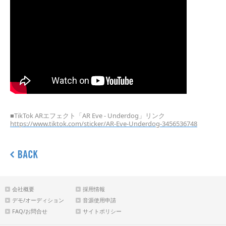
■TikTok ARエフェクト「AR Eve - Underdog」リンク
https://www.tiktok.com/sticker/AR-Eve-Underdog-3456536748
会社概要
採用情報
デモ/オーディション
音源使用申請
FAQ/お問合せ
サイトポリシー