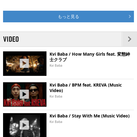
もっと見る
Kvi Baba / How Many Girls feat. 変態紳
士クラブ
Kvi Baba
Kvi Baba / BPM feat. KREVA (Music
Video)
Kvi Baba
Kvi Baba / Stay With Me (Music Video)
Kvi Baba