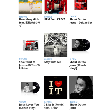
配信限定
配信限定
DVD/BD
How Many Girls
BPM feat. KREVA
Shout Out to
feat. 変態紳士クラ
Jesus – Deluxe Set
ブ
DVD/BD
配信限定
ALBUM
Shout Out to
Stay With Me
Shout Out to
Jesus – DVD + CD
Jesus [12inch
Edition
Vinyl]
ALBUM
配信限定
配信限定
Jesus Loves You
I Like It (Remix)
Shout Out to
[12inch Vinyl]
feat. R-指定
Jesus