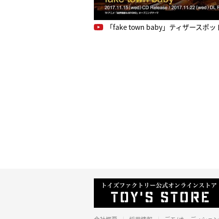
「fake town baby」ティザースポッ