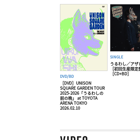
SINGLE
うるわし／アザ
［初回生産限定
［CD+BD］
DVD/BD
［DVD］UNISON
SQUARE GARDEN TOUR
2025-2026「うるわしの
前の晩」 at TOYOTA
ARENA TOKYO
2026.02.10