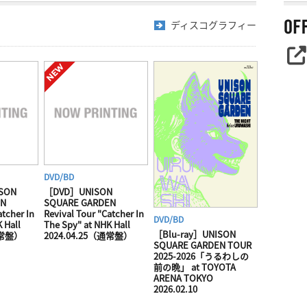
ディスコグラフィー
DVD/BD
SON
［DVD］UNISON
EN
SQUARE GARDEN
atcher In
Revival Tour "Catcher In
DVD/BD
 Hall
The Spy" at NHK Hall
［Blu-ray］UNISON
通常盤）
2024.04.25（通常盤）
SQUARE GARDEN TOUR
2025-2026「うるわしの
前の晩」 at TOYOTA
ARENA TOKYO
2026.02.10