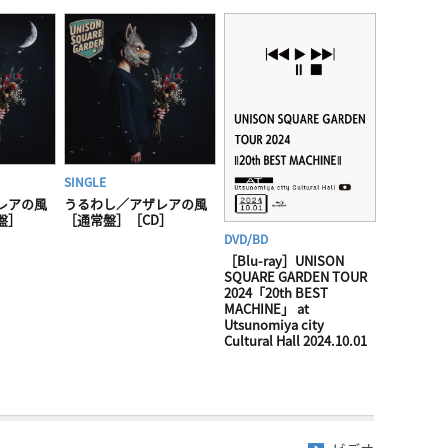
SINGLE
レアの風
うるわし／アザレアの風
盤］
［通常盤］［CD］
DVD/BD
［Blu-ray］UNISON
SQUARE GARDEN TOUR
2024「20th BEST
MACHINE」 at
Utsunomiya city
Cultural Hall 2024.10.01