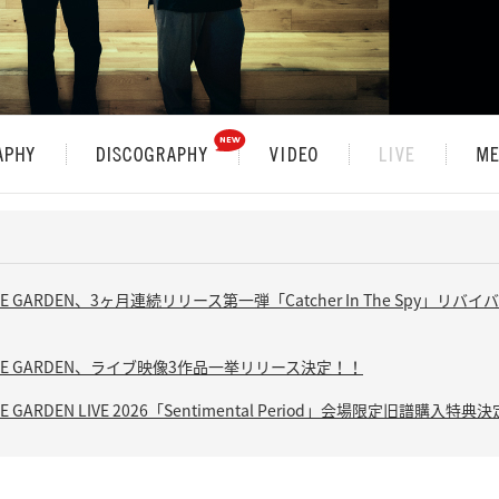
UARE GARDEN、3ヶ月連続リリース第一弾「Catcher In The Spy」
UARE GARDEN、ライブ映像3作品一挙リリース決定！！
RE GARDEN LIVE 2026「Sentimental Period」会場限定旧譜購入特典決