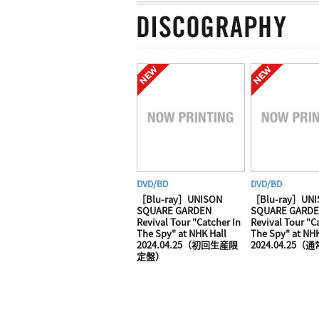
DVD/BD
DVD/BD
［Blu-ray］UNISON
［Blu-ray］UNI
SQUARE GARDEN
SQUARE GARD
Revival Tour "Catcher In
Revival Tour "C
The Spy" at NHK Hall
The Spy" at NHK
2024.04.25（初回生産限
2024.04.25（
定盤）