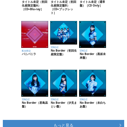
タイトル未定（初回
タイトル未定（初回
タイトル未定（通常
生産限定盤A）
生産限定盤B）
盤）［CD Only］
［CD+Blu-ray］
［CD+ブックレッ
ト］
SINGLE
No Border（初回生
配信限定
SINGLE
バニバニラ
No Border（黒坂未
産限定盤）
来盤）
SINGLE
SINGLE
SINGLE
No Border（君島凪
No Border（汐見ま
No Border（未白ち
盤）
とい盤）
あ盤）
もっと見る