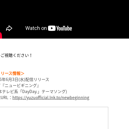
ひご視聴ください！
リリース情報＞
26年6月3日(水)配信リリース
ず『ニュービギニング』
本テレビ系「DayDay.」テーマソング)
URL：
https://yuzuofficial.lnk.to/newbeginning