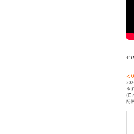
ぜ
＜
20
ゆ
(日
配信