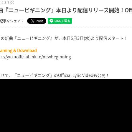
.6.3 7:00
曲『ニュービギニング』本日より配信リリース開始！Official 
記事をシェア：
ずの新曲『ニュービギニング』が、本日6月3日(水)より配信スタート！
eaming & Download
ps://yuzuofficial.lnk.to/newbeginning
せて、『ニュービギニング』のOfficial Lyric Videoも公開！