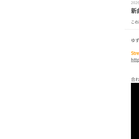
2026
新
この
ゆ
Str
htt
合わ