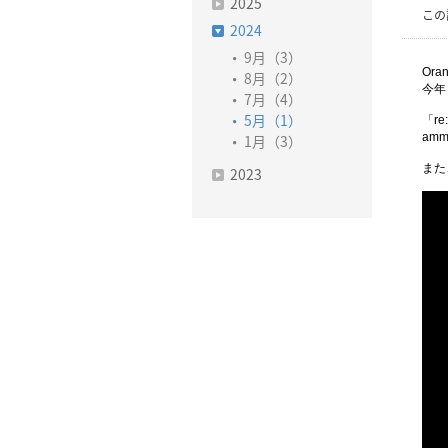
2025
この
2024
9月（3）
Oran
8月（2）
今
7月（4）
「
re
5月（1）
ammo
1月（3）
また
2023