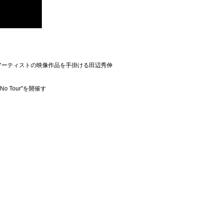
アーティストの映像作品を手掛ける田辺秀伸
No Tour"を開催す