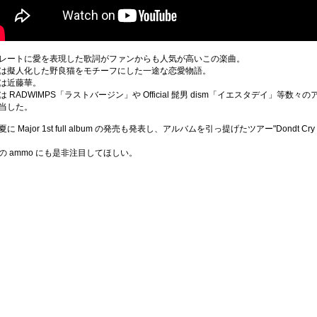
レートに愛を表現した歌詞がファンからも人気が高いこの楽曲。
は擬人化した野良猫をモチーフにした
一途な恋愛物語。
は近藤
華。
は RADWIMPS「ラストバージン」や Official 髭男 dism「イエスタデイ」
等数々の
担当した。
に Major 1st full album の発売も発表し、アルバムを引っ提げたツアー"Dondt Cry 
の ammo にも是非注目してほしい。