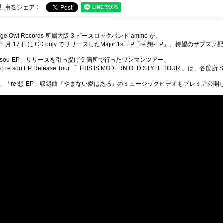
記事をシェア：
ge Owl Records
所属大阪
3
ピースロックバンド
ammo
が、
年
1
月
17
日に
CD only
でリリースした
Major 1st EP
「
re:
想
-EP
」、待望のサブスク配
:sou-EP
」リリースを引っ提げ
9
箇所で行っ
たワンマンツアー、
 re:sou EP Release Tour
「
THIS IS MODERN OLD STYLE TOUR
」は、各箇
所
S
、「
re:
想
-EP
」収録曲『やまない愛はある』のミュージックビデオもプレミア公開