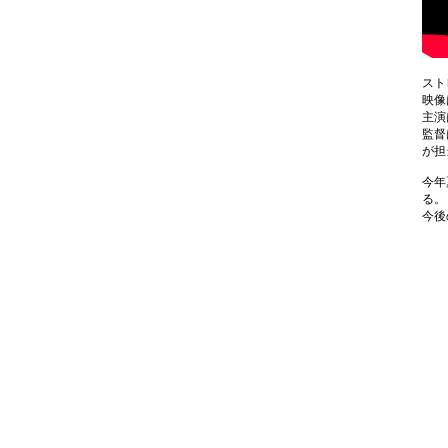
スト
映像
主演
監督
が
今年夏
る。
今後