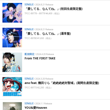
SINGLE
/
2024.8.21 Release
「愛してる、なんてね。」(初回生産限定盤)
TFCC-89778～89779 ¥4,400（税込）
SINGLE
/
2024.8.21 Release
「愛してる、なんてね。」(通常盤)
TFCC-89780 ¥1,650（税込）
配信限定
/
2024.4.20 Release
From THE FIRST TAKE
SINGLE
/
2024.3.20 Release
ano feat. 幾田りら「絶絶絶絶対聖域」(期間生産限定盤)
TFCC-89773 ¥2,200（税込）
SINGLE
/
2024.1.1 Release
YOU&愛Heaven