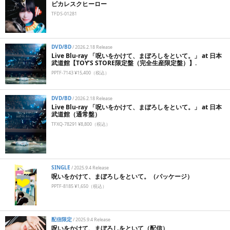
ピカレスクヒーロー
TFDS-01281
DVD/BD
/
2026.2.18 Release
Live Blu-ray 「呪いをかけて、まぼろしをといて。」 at 日本
武道館【TOY’S STORE限定盤（完全生産限定盤）】.
PPTF-7143 ¥15,400（税込）
DVD/BD
/
2026.2.18 Release
Live Blu-ray 「呪いをかけて、まぼろしをといて。」 at 日本
武道館（通常盤）
TFXQ-78291 ¥8,800（税込）
SINGLE
/
2025.9.4 Release
呪いをかけて、まぼろしをといて。（パッケージ）
PPTF-8185 ¥1,650（税込）
配信限定
/
2025.9.4 Release
呪いをかけて、まぼろしをといて（配信）