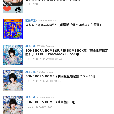
TFDS-01244
配信限定
/
2025.4.18 Release
ロりロっきゅんロぼ♡ （劇場版『僕とロボコ』主題歌）
ALBUM
/
2025.6.4 Release
BONE BORN BOMB (SUPER BOMB BOX盤（完全生産限定
盤）[CD + BD + Photobook + Goods])
TFCC-81144-81145 ¥19,800（税込）
ALBUM
/
2025.6.4 Release
BONE BORN BOMB（初回生産限定盤 [CD + BD]）
TFCC-81146-81147 ¥8,800（税込）
ALBUM
/
2025.6.4 Release
BONE BORN BOMB（通常盤 [CD]）
TFCC-81148 ¥3,300（税込）