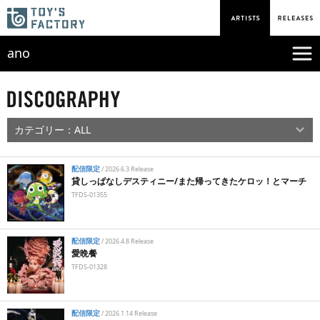
ano
配信限定
/
2026.6.3 Release
貸しっぱなしデスティニー/また帰ってきたケロッ！とマーチ
TFDS-01355
配信限定
/
2026.4.8 Release
愛晩餐
TFDS-01328
配信限定
/
2026.1.14 Release