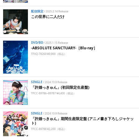
配信限定
/
2025.2.14 Release
この世界に二人だけ
DVD/BD
/
2025.1.15 Release
-ABSOLUTE SANCTUARY-［Blu-ray］
TFXQ-78269 ¥9,900（税込）
SINGLE
/
2024.10.9 Release
「許婚っきゅん」(初回限定生産盤)
TFCC-89786~89787 ¥4,400（税込）
SINGLE
/
2024.10.9 Release
「許婚っきゅん」期間生産限定盤 (アニメ書き下ろしジャケッ
ト)
TFCC-89788 ¥2,200（税込）