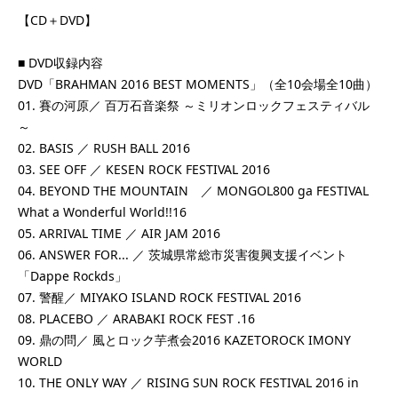
【CD＋DVD】
■ DVD収録内容
DVD「BRAHMAN 2016 BEST MOMENTS」（全10会場全10曲）
01. 賽の河原／ 百万石音楽祭 ～ミリオンロックフェスティバル
～
02. BASIS ／ RUSH BALL 2016
03. SEE OFF ／ KESEN ROCK FESTIVAL 2016
04. BEYOND THE MOUNTAIN ／ MONGOL800 ga FESTIVAL
What a Wonderful World!!16
05. ARRIVAL TIME ／ AIR JAM 2016
06. ANSWER FOR... ／ 茨城県常総市災害復興支援イベント
「Dappe Rockds」
07. 警醒／ MIYAKO ISLAND ROCK FESTIVAL 2016
08. PLACEBO ／ ARABAKI ROCK FEST .16
09. 鼎の問／ 風とロック芋煮会2016 KAZETOROCK IMONY
WORLD
10. THE ONLY WAY ／ RISING SUN ROCK FESTIVAL 2016 in