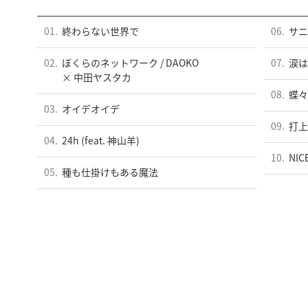
01.
終わらない世界で
06.
サニ
02.
ぼくらのネットワーク / DAOKO
07.
涙は
× 中田ヤスタカ
08.
蝶々
03.
オイデオイデ
09.
打上花
04.
24h (feat. 神山羊)
10.
NIC
05.
種も仕掛けもある魔法