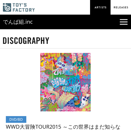
でんぱ組.inc
DVD/BD
WWD大冒険TOUR2015 ～この世界はまだ知らな