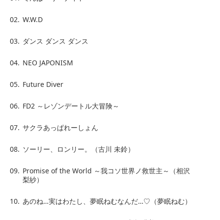
02.
W.W.D
03.
ダンス ダンス ダンス
04.
NEO JAPONISM
05.
Future Diver
06.
FD2 ～レゾンデートル大冒険～
07.
サクラあっぱれーしょん
08.
ソーリー、ロンリー。（古川 未鈴）
09.
Promise of the World ～我コソ世界ノ救世主～（相沢
梨紗）
10.
あのね…実はわたし、夢眠ねむなんだ…♡（夢眠ねむ）