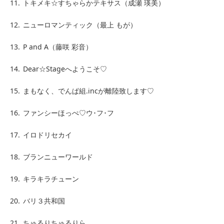
11.
トキメキ☆すちゃらかテキサス（成瀬 瑛美）
12.
ニューロマンティック（最上 もが）
13.
P and A（藤咲 彩音）
14.
Dear☆Stageへようこそ♡
15.
まもなく、でんぱ組.incが離陸致します♡
16.
ファンシーほっぺ♡ウ･フ･フ
17.
イロドリセカイ
18.
ブランニューワールド
19.
キラキラチューン
20.
バリ３共和国
21.
ちゅるりちゅるりら