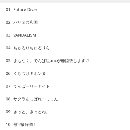
01.
Future Diver
02.
バリ３共和国
03.
VANDALISM
04.
ちゅるりちゅるりら
05.
まもなく、でんぱ組.incが離陸致します♡
06.
くちづけキボンヌ
07.
でんぱーりーナイト
08.
サクラあっぱれーしょん
09.
きっと、きっとね。
10.
最Ψ最好調！