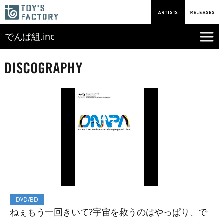
でんぱ組.inc
DVD/BD
ねぇもう一回きいて?宇宙を救うのはやっぱり、で