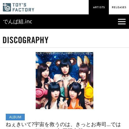
でんぱ組.inc
ALBUM
ねぇきいて?宇宙を救うのは、きっとお寿司…では