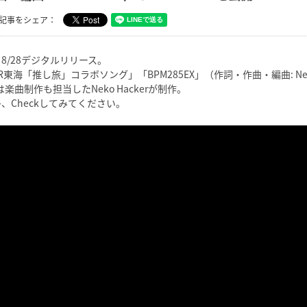
記事をシェア：
8/28デジタルリリース。
R東海「推し旅」コラボソング」「BPM285EX」（作詞・作曲・編曲: Neko H
は楽曲制作も担当したNeko Hackerが制作。
、Checkしてみてください。