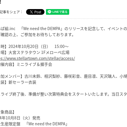
！
記事をシェア：
ぱ組.inc 「We need the DEMPA」のリリースを記念して、イ
ご確認の上、ご参加をお待ちしております。
時】2024年10月20日（日） 15:00〜
場】大宮ステラタウン 1Fメローぺ広場
ps://www.stellartown.com/stellar/access/
開催内容】ミニライブ＆握手会
参加メンバー】古川未鈴、相沢梨紗、藤咲彩音、鹿目凛、天沢璃人、小
衣装】新セーラー衣装
ニライブ終了後、準備が整い次第特典会をスタートいたします。当日ス
。
対象商品】
24年10月8日（火）発売
生産限定盤 「We need the DEMPA」