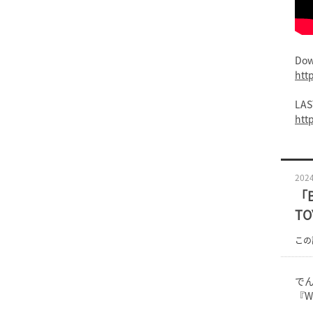
Dow
htt
LAS
htt
2024
「
T
この
でん
『W