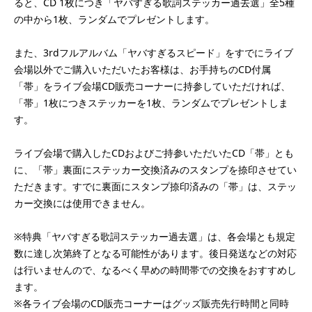
ると、CD 1枚につき「ヤバすぎる歌詞ステッカー過去選」全5種
の中から1枚、ランダムでプレゼントします。
また、3rdフルアルバム「ヤバすぎるスピード」をすでにライブ
会場以外でご購入いただいたお客様は、お手持ちのCD付属
「帯」をライブ会場CD販売コーナーに持参していただければ、
「帯」1枚につきステッカーを1枚、ランダムでプレゼントしま
す。
ライブ会場で購入したCDおよびご持参いただいたCD「帯」とも
に、「帯」裏面にステッカー交換済みのスタンプを捺印させてい
ただきます。すでに裏面にスタンプ捺印済みの「帯」は、ステッ
カー交換には使用できません。
※特典「ヤバすぎる歌詞ステッカー過去選」は、各会場とも規定
数に達し次第終了となる可能性があります。後日発送などの対応
は行いませんので、なるべく早めの時間帯での交換をおすすめし
ます。
※各ライブ会場のCD販売コーナーはグッズ販売先行時間と同時