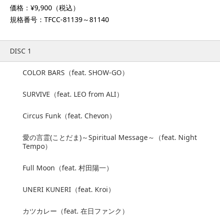
価格：¥9,900（税込）
規格番号：TFCC-81139～81140
DISC 1
COLOR BARS（feat. SHOW-GO）
SURVIVE（feat. LEO from ALI）
Circus Funk（feat. Chevon）
愛の言霊(ことだま)～Spiritual Message～（feat. Night
Tempo）
Full Moon（feat. 村田陽一）
UNERI KUNERI（feat. Kroi）
カツカレー（feat. 在日ファンク）