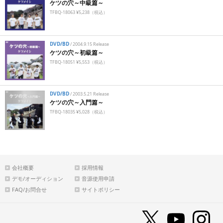
ケツの穴～中級篇～
TFBQ-18063 ¥5,238（税込）
DVD/BD
/
2004.9.15 Release
ケツの穴～初級篇～
TFBQ-18051 ¥5,553（税込）
DVD/BD
/
2003.5.21 Release
ケツの穴～入門篇～
TFBQ-18035 ¥5,028（税込）
会社概要
採用情報
デモ/オーディション
音源使用申請
FAQ/お問合せ
サイトポリシー