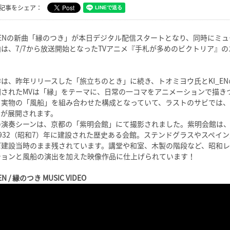
記事をシェア：
I_ENの新曲「縁のつき」が本日デジタル配信スタートとなり、同時にミ
曲は、7/7から放送開始となったTVアニメ『手札が多めのビクトリア』
。
作は、昨年リリースした「旅立ちのとき」に続き、トオミヨウ氏とKI_E
開されたMVは「縁」をテーマに、日常の一コマをアニメーションで描き
て実物の「風船」を組み合わせた構成となっていて、ラストのサビでは
ンが展開されます。
の演奏シーンは、京都の「紫明会館」にて撮影されました。紫明会館は、
1932（昭和7）年に建設された歴史ある会館。ステンドグラスやスペイ
ぼ建設当時のまま残されています。講堂や和室、木製の階段など、昭和
ションと風船の演出を加えた映像作品に仕上げられています！
EN / 縁のつき MUSIC VIDEO