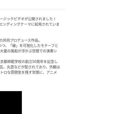
ュージックビデオが公開されました！
のエンディングテーマに起用されていま
Nの共同プロデュース作品。
つつ、「縁」を可視化したモチーフと
、大量の風船が浮かぶ空間での演奏シ
京都師範学校の創立50周年を記念し
ン瓦、丸窓などが配されており、外観は
レトロな雰囲気を残す空間に、アニメ