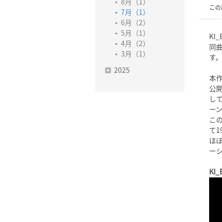
8月（1）
この
7月（1）
6月（2）
5月（1）
K
4月（2）
同
3月（1）
す
2025
本
公
し
ー
こ
て
ほ
ー
KI_