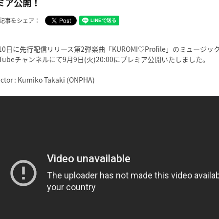
ミア公開！
記事をシェア：
10日に先行配信リリース第2弾楽曲「KUROMI♡Profile」のミュージッ
uTubeチャンネルにて9月9日(火)20:00にプレミア公開いたしました。
ector : Kumiko Takaki (ONPHA)