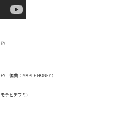
EY
EY 編曲：MAPLE HONEY ）
：ケンモチヒデフミ)