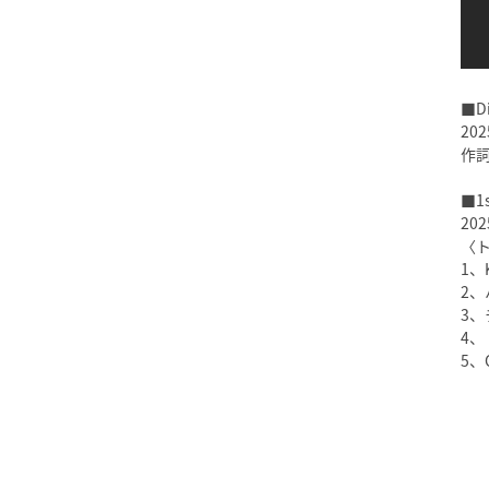
■Di
202
作詞
■1s
202
〈
1、
2、
3
4、
5、