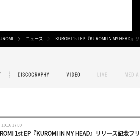
UROMI
ニュース
KUROMI 1st EP『KUROMI IN MY
.10.16 17:00
UROMI 1st EP『KUROMI IN MY HEAD』リリース