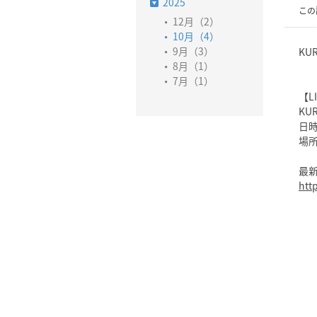
2025
この
12月（2）
10月（4）
9月（3）
KU
8月（1）
7月（1）
【L
KU
日時
場所
最
htt