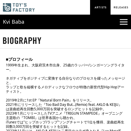
Kvi Baba
■プロフィール
1999年生まれ、大阪府茨木市出身、25歳のラッパー/シンガーソングライタ
ー。
ネガティブをポジティブに変換する自分なりのプロセスを綴ったメッセージ
と、
ラップと歌を縦横するメロディックなフロウが特徴の新世代型Hip Hopアー
ティスト。
2019年2月に1st EP『Natural Born Pain』をリリース。
2021年にリリースした『Too Bad Day But…(Remix) feat. AKLO & KEIJU』
は楽曲総再生回数5,000万回を突破するロングヒットを記録中。
2023年1月にリリースしたTVアニメ『TRIGUN STAMPEDE』オープニング
主題歌の『TOMBI』は世界各国から聴かれ、
iTunesでは"ヒップホップ/ラップ"ソングチャートで1位を獲得、楽曲総再生
回数3,000万回を突破するヒットを記録。
2023年11月には、AKLO & KEIJUと二度目のコラボ曲となる『Luv Myself