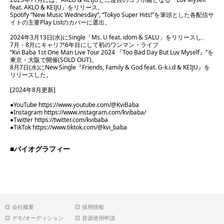
feat. AKLO & KEIJU』をリリース。
Spotify “New Music Wednesday”, “Tokyo Super Hits!”を筆頭とした各配信サ
イトの主要Play Listのカバーに選出。
2024年3月13日(水)にSingle「Ms. U feat. idom & SALU」をリリースし、
7月・8月にキャリア6年目にして初のワンマン・ライブ
“Kvi Baba 1st One Man Live Tour 2024 『Too Bad Day But Luv Myself』”を
東京・大阪で開催(SOLD OUT)。
8月7日(水)にNew Single『Friends, Family & God feat. G-k.i.d & KEIJU』を
リリースした。
[2024年8月更新]
●YouTube
https://www.youtube.com/@KviBaba
●Instagram
https://www.instagram.com/kvibaba/
●Twitter
https://twitter.com/kvibaba
●TikTok
https://www.tiktok.com/@kvi_baba
■バイオグラフィー
会社概要
採用情報
デモ/オーディション
音源使用申請