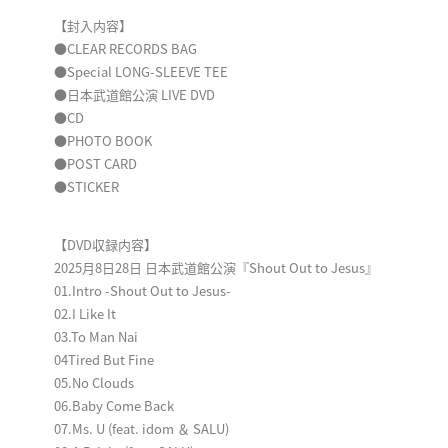
【封入内容】
●CLEAR RECORDS BAG
●Special LONG-SLEEVE TEE
●日本武道館公演 LIVE DVD
●CD
●PHOTO BOOK
●POST CARD
●STICKER
【DVD収録内容】
2025月8日28日 日本武道館公演『Shout Out to Jesus』
01.Intro -Shout Out to Jesus-
02.I Like It
03.To Man Nai
04Tired But Fine
05.No Clouds
06.Baby Come Back
07.Ms. U (feat. idom ＆ SALU)