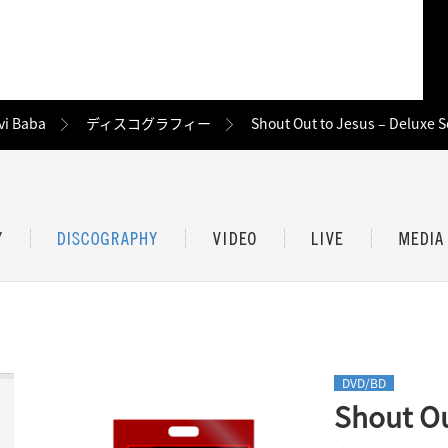
vi Baba
ディスコグラフィー
Shout Out to Jesus – Deluxe S
DVD/BD
Shout Ou