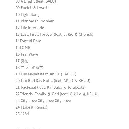
08.A Bright (feat. SALU)
09.Fuck U & Love U
10.Fight Song
11.Planted in Problem
12.Life Interlude
13.Last, First, Forever (feat. J. Rio ＆ Cherish)
14Toge ni Bara
15TOMBI
16.Tear Wave
17.愛槌
18.二つ目の家族
19.Luv Myself (feat. AKLO ＆ KEIJU)
20.Too Bad Day But... (feat. AKLO ＆ KEIJU)
21.backseat (feat. Kvi Baba ＆ tofubeats)
22Friends, Family ＆ God (feat. G-k.i.d ＆ KEIJU)
23.City Love City Love City Love
24.I Like It (Remix)
25.1234