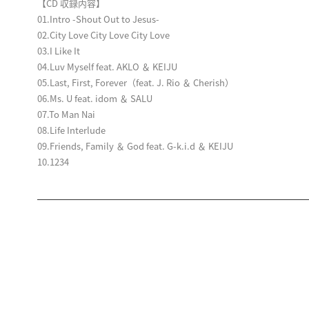
【CD 収録内容】
01.Intro -Shout Out to Jesus-
02.City Love City Love City Love
03.I Like It
04.Luv Myself feat. AKLO ＆ KEIJU
05.Last, First, Forever（feat. J. Rio ＆ Cherish）
06.Ms. U feat. idom ＆ SALU
07.To Man Nai
08.Life Interlude
09.Friends, Family ＆ God feat. G-k.i.d ＆ KEIJU
10.1234