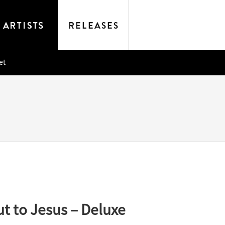
et
t to Jesus – Deluxe