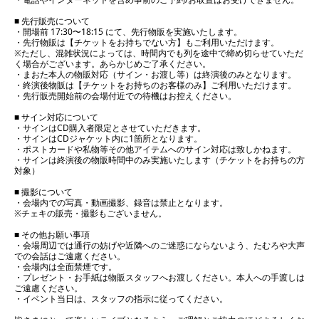
■ 先行販売について
・開場前 17:30〜18:15 にて、先行物販を実施いたします。
・先行物販は【チケットをお持ちでない方】もご利用いただけます。
※ただし、混雑状況によっては、時間内でも列を途中で締め切らせていただ
く場合がございます。あらかじめご了承ください。
・まおた本人の物販対応（サイン・お渡し等）は終演後のみとなります。
・終演後物販は【チケットをお持ちのお客様のみ】ご利用いただけます。
・先行販売開始前の会場付近での待機はお控えください。
■ サイン対応について
・サインはCD購入者限定とさせていただきます。
・サインはCDジャケット内に1箇所となります。
・ポストカードや私物等その他アイテムへのサイン対応は致しかねます。
・サインは終演後の物販時間中のみ実施いたします（チケットをお持ちの方
対象）
■ 撮影について
・会場内での写真・動画撮影、録音は禁止となります。
※チェキの販売・撮影もございません。
■ その他お願い事項
・会場周辺では通行の妨げや近隣へのご迷惑にならないよう、たむろや大声
での会話はご遠慮ください。
・会場内は全面禁煙です。
・プレゼント・お手紙は物販スタッフへお渡しください。本人への手渡しは
ご遠慮ください。
・イベント当日は、スタッフの指示に従ってください。