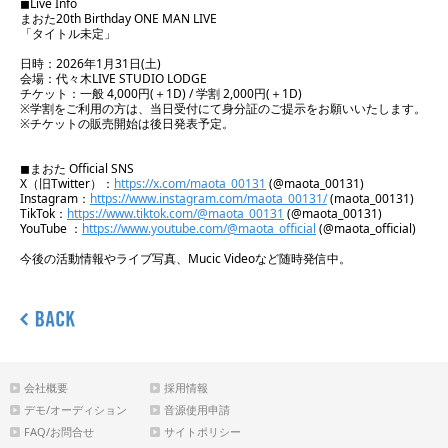
◼︎Live Info
まおた20th Birthday ONE MAN LIVE
「タイトル未定」
日時：2026年1月31日(土)
会場：代々木LIVE STUDIO LODGE
チケット：一般 4,000円(＋1D) / 学割 2,000円(＋1D)
※学割をご利用の方は、当日受付にて身分証のご提示をお願いいたします。
※チケットの販売開始は後日発表予定。
◼︎まおた Official SNS
X（旧Twitter）：
https://x.com/maota_00131
(@maota_00131)
Instagram：
https://www.instagram.com/maota_00131/
(maota_00131)
TikTok：
https://www.tiktok.com/@maota_00131
(@maota_00131)
YouTube ：
https://www.youtube.com/@maota_official
(@maota_official)
今後の活動情報やライブ写真、Mucic Videoなど随時発信中。
会社概要
採用情報
デモ/オーディション
音源使用申請
FAQ/お問合せ
サイトポリシー