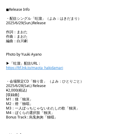
◼︎Release Info
・配信シングル「吐溜」（よみ：はきだまり）
2025/6/29(Sun.)Release
作詞：まおた
作曲：まおた
編曲：白川劇
Photo by Yuuki Ayano
▶︎「吐溜」配信URL：
https://ltf.lnk.to/maota_hakidamari
・会場限定CD「独り音」 （よみ：ひとりごと）
2025/6/28(Sat.) Release
¥2,000(税込)
[収録曲]
M1：獏「独演」
M2：燈「独唱」
M3：一人ぼっちじゃないわたしの歌「独演」
M4：ぼくらの選択肢「独演」
Bonus Track : 烏兎匆匆「独唱」