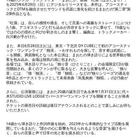
を2025年6月29日（日）にデジタルリリースする。本作は、アコースティ
ックとDTMを融合させたサウンドを武器に進化を続けるまおたの“第二章”第
2弾作品となる。
「吐溜」は、自らの感情や過去、そして言葉への葛藤をストレートにぶつけ
た1曲。アコギスラップと打ち込みが共存するトラックに乗せて、19歳なら
ではの心の揺れと叫びが剥き出しのまま響く。編曲は、トラックメーカー・
白川劇が手がけた。
また、本日6月28日(土)には、東京・下北沢 DY CUBEにて初のアコースティ
ック・ワンマンライブ「独演」 ～わすれものを探して、音す者は此処に。
～を開催。満員御礼となった本公演は、まおたの弾き語りによる世界観が観
客を包み込み、会場は熱気の渦に包まれた。
会場では、弾き語りアルバム「独り音（ひとりごと）」の会場限定CDが販
売開始され、多くのファンが手に取るなど、大きな反響を呼んだ。「独り
音」には、『獏「独演」』、『燈「独唱」』などの”独りシリーズ”の過去全
4作品とボーナストラックとして未発表曲『烏兎匆匆「独唱」』の計5曲が
収録されている。
さらに、公演最後には、まおた20歳の誕生日である来年1月31日(土)に代々
木STUDIO LIVE LODGEでバースデーワンマンライブを開催することが発表
された。
チケットの発売日や詳細は後日アナウンスされるとのことで楽しみにお待ち
いただきたい。
14歳から弾き語りと作詞作曲を始め、2023年から本格的なライブ活動を展
開しているまおた。“誰かの心に影響を与えられるような音楽”を届けるべ
く、自らの言葉と声で日常の光と影を描き続けている。