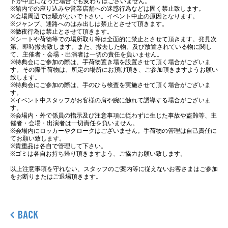
トが中止になった場合でも変わりはございません。
※館内での座り込みや営業店舗への迷惑行為などは固く禁止致します。
※会場周辺では騒がないで下さい。イベント中止の原因となります。
※ジャンプ、通路へのはみ出しは禁止とさせて頂きます。
※徹夜行為は禁止とさせて頂きます。
※シートや荷物等での場所取り等は全面的に禁止とさせて頂きます。発見次
第、即時撤去致します。また、撤去した物、及び放置されている物に関し
て、主催者・会場・出演者は一切の責任を負いません。
※特典会にご参加の際は、手荷物置き場を設置させて頂く場合がございま
す。その際手荷物は、所定の場所にお預け頂き、ご参加頂きますようお願い
致します。
※特典会にご参加の際は、手のひら検査を実施させて頂く場合がございま
す。
※イベント中スタッフがお客様の肩や腕に触れて誘導する場合がございま
す。
※会場内・外で係員の指示及び注意事項に従わずに生じた事故や盗難等、主
催者・会場・出演者は一切責任を負いません。
※会場内にロッカーやクロークはございません。手荷物の管理は自己責任に
てお願い致します。
※貴重品は各自で管理して下さい。
※ゴミは各自お持ち帰り頂きますよう、ご協力お願い致します。
以上注意事項を守れない、スタッフのご案内等に従えないお客さまはご参加
をお断りまたはご退場頂きます。