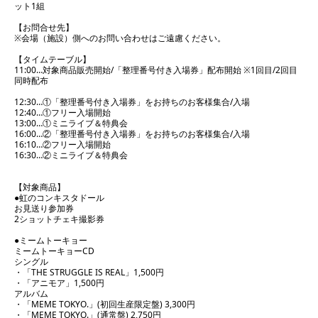
ット1組
【お問合せ先】
※会場（施設）側へのお問い合わせはご遠慮ください。
【タイムテーブル】
11:00…対象商品販売開始/「整理番号付き入場券」配布開始 ※1回目/2回目
同時配布
12:30…①「整理番号付き入場券」をお持ちのお客様集合/入場
12:40…①フリー入場開始
13:00…①ミニライブ＆特典会
16:00…②「整理番号付き入場券」をお持ちのお客様集合/入場
16:10…②フリー入場開始
16:30…②ミニライブ＆特典会
【対象商品】
●虹のコンキスタドール
お見送り参加券
2ショットチェキ撮影券
●ミームトーキョー
ミームトーキョーCD
シングル
・「THE STRUGGLE IS REAL」1,500円
・「アニモア」1,500円
アルバム
・「MEME TOKYO.」(初回生産限定盤) 3,300円
・「MEME TOKYO.」(通常盤) 2,750円