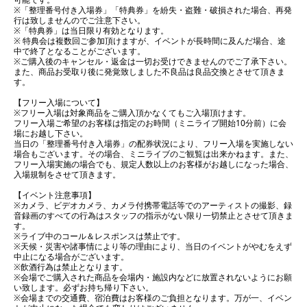
※「整理番号付き入場券」「特典券」を紛失・盗難・破損された場合、再発
行は致しませんのでご注意下さい。
※「特典券」は当日限り有効となります。
※ 特典会は複数回ご参加頂けますが、イベントが長時間に及んだ場合、途
中で終了となることがございます。
※ご購入後のキャンセル・返金は一切お受けできませんのでご了承下さい。
また、商品お受取り後に発覚致しました不良品は良品交換とさせて頂きま
す。
【フリー入場について】
※フリー入場は対象商品をご購入頂かなくてもご入場頂けます。
フリー入場ご希望のお客様は指定のお時間（ミニライブ開始10分前）に会
場にお越し下さい。
当日の「整理番号付き入場券」の配券状況により、フリー入場を実施しない
場合もございます。その場合、ミニライブのご観覧は出来かねます。また、
フリー入場実施の場合でも、規定人数以上のお客様がお越しになった場合、
入場規制をさせて頂きます。
【イベント注意事項】
※カメラ、ビデオカメラ、カメラ付携帯電話等でのアーティストの撮影、録
音録画のすべての行為はスタッフの指示がない限り一切禁止とさせて頂きま
す。
※ライブ中のコール＆レスポンスは禁止です。
※天候・災害や諸事情により等の理由により、当日のイベントがやむをえず
中止になる場合がございます。
※飲酒行為は禁止となります。
※会場でご購入された商品を会場内・施設内などに放置されないようにお願
い致します。必ずお持ち帰り下さい。
※会場までの交通費、宿泊費はお客様のご負担となります。万が一、イベン