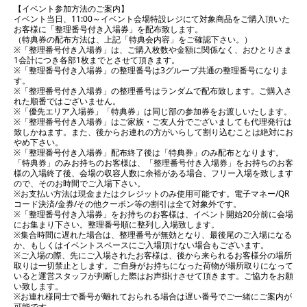
【イベント参加方法のご案内】
イベント当日、11:00～イベント会場特設レジにて対象商品をご購入頂いた
お客様に「整理番号付き入場券」を配布致します。
（特典券の配布方法は、上記「特典会内容」をご確認下さい。）
※「整理番号付き入場券」は、ご購入枚数や金額に関係なく、おひとりさま
1会計につき各部1枚までとさせて頂きます。
※「整理番号付き入場券」の整理番号は3グループ共通の整理番号になりま
す。
※「整理番号付き入場券」の整理番号はランダムで配布致します。ご購入さ
れた順番ではございません。
※「優先エリア入場券」「特典券」は同じ部の参加券をお渡しいたします。
※「整理番号付き入場券」はご家族・ご友人分でございましても代理発行は
致しかねます。また、後からお連れの方がいらして割り込むことは絶対にお
やめ下さい。
※「整理番号付き入場券」配布終了後は「特典券」のみ配布となります。
「特典券」のみお持ちのお客様は、「整理番号付き入場券」をお持ちのお客
様の入場終了後、会場の収容人数に余裕がある場合、フリー入場を致します
ので、そのお時間でご入場下さい。
※お支払い方法は現金またはクレジットのみ使用可能です。電子マネー/QR
コード決済/金券/その他クーポン等の割引は全て対象外です。
※「整理番号付き入場券」をお持ちのお客様は、イベント開始20分前に会場
にお集まり下さい。整理番号順に整列し入場致します。
※集合時間に遅れた場合は、整理番号が無効となり、最後尾のご入場になる
か、もしくはイベントスペースにご入場頂けない場合もございます。
※ご入場の際、先にご入場されたお客様は、後から来られるお客様分の場所
取りは一切禁止とします。ご自身がお持ちになった荷物が場所取りになって
いると運営スタッフが判断した際はお声掛けさせて頂きます。ご協力をお願
い致します。
※お連れ様同士で番号が離れておられる場合は遅い番号でご一緒にご案内が
可能です。