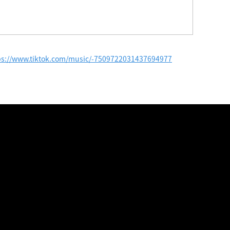
ps://www.tiktok.com/music/-7509722031437694977