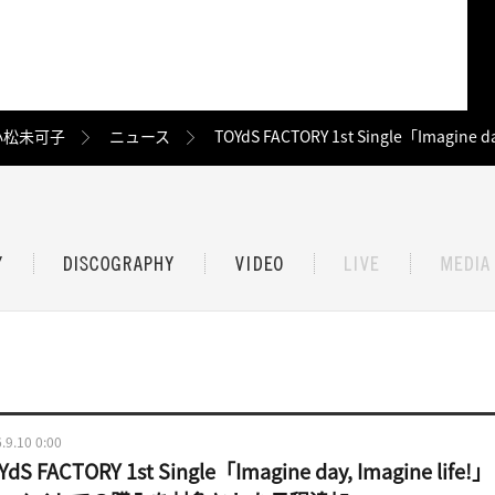
小松未可子
ニュース
TOYdS FACTORY 1st Single「I
.9.10 0:00
YdS FACTORY 1st Single「Imagine day, Imagi