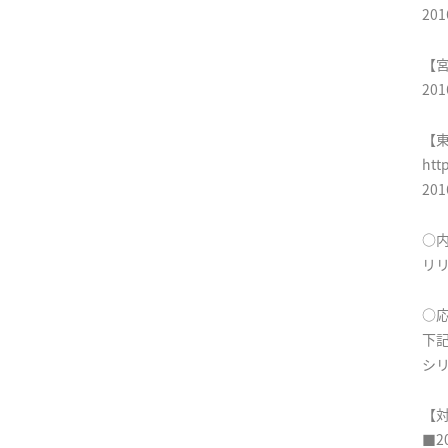
20
【宮
20
【
htt
20
○
リ
○
下
シ
【
■2