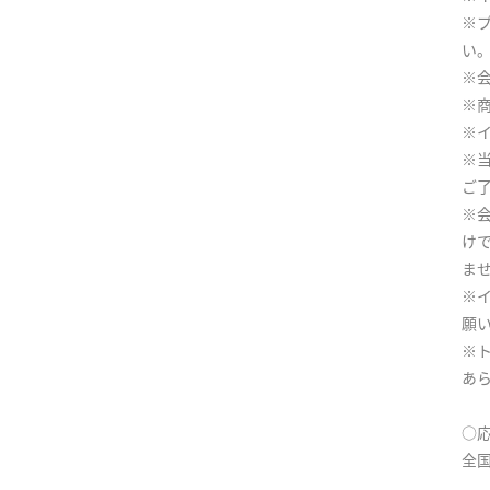
※
い
※
※
※
※
ご
※
け
ま
※
願
※
あ
○
全