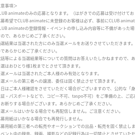
注意事項＞
LUB animateのみの応募となります。（はがきでの応募は受け付けて
募希望でCLUB animateに未登録のお客様は必ず、事前にCLUB ani
LUB animateの登録情報・イベントの申し込み内容等に不備があっ
すので、あらかじめご了承ください。
抽選結果は当選された方にのみ当選メールをお送りさせていただきます
のであらかじめご了承ください。
電話等による当選結果等についての質問はお答えいたしかねますので、
当選はおひとり様1枚までとさせて頂きます。
当選メールは当選されたご本人様のみ有効となります。
当選メールの第三者への譲渡、委任は固く禁止させて頂きます。
当日はご本人様確認をさせていただく場合がございますので、公的な「
生証・パスポートなどで、コピー不可、taspo不可）をご準備の上、ご
をお断りする場合がございます。あらかじめご了承ください。
当選メールはいかなる場合でも再配信しません。ご注意ください。
応募用紙はいかなる場合でも再発行しません。
応募用紙の第三者への転売やオークションでの出品・転売を固く禁止し
イベント中の録音、録画、撮影などの記録行為は一切禁止とさせていた