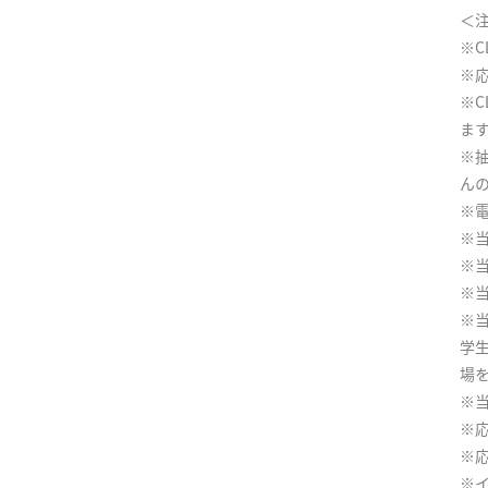
＜
※C
※応
※C
ま
※
ん
※
※
※
※
※
学
場
※
※
※
※