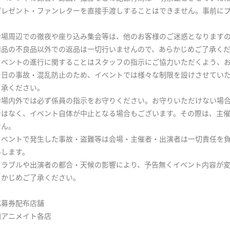
プレゼント・ファンレターを直接手渡しすることはできません。事前に
。
会場周辺での徹夜や座り込み集会等は、他のお客様のご迷惑となります
商品の不良品以外での返品は一切行いませんので、あらかじめご了承く
イベントの進行に関することはスタッフの指示にご協力いただくよう、
当日の事故・混乱防止のため、イベントでは様々な制限を設けさせてい
了承ください。
会場内外では必ず係員の指示をお守りください。お守りいただけない場
ではなく、イベント自体が中止となる場合もございます。その際は、主
せん。
イベントで発生した事故・盗難等は会場・主催者・出演者は一切責任を
いします。
トラブルや出演者の都合・天候の影響により、予告無くイベント内容が
らかじめご了承ください。
応募券配布店舗
国アニメイト各店