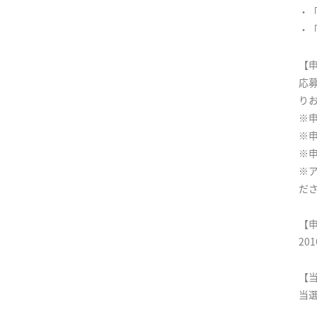
・「I
・「I
【
応募
り
※申
※
※
※
だ
【
20
【
当