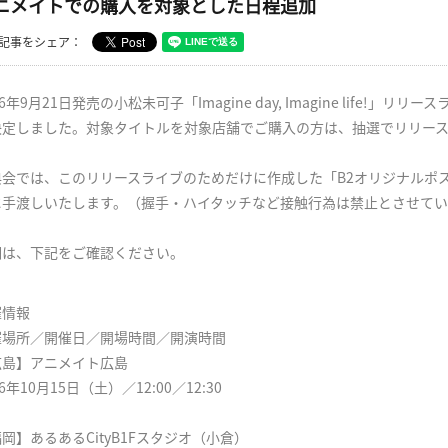
ニメイトでの購入を対象とした日程追加
記事をシェア：
16年9月21日発売の小松未可子「Imagine day, Imagine life!
決定しました。対象タイトルを対象店舗でご購入の方は、抽選でリリー
典会では、このリリースライブのためだけに作成した「B2オリジナルポ
に手渡しいたします。（握手・ハイタッチなど接触行為は禁止とさせて
細は、下記をご確認ください。
催情報
催場所／開催日／開場時間／開演時間
広島】アニメイト広島
16年10月15日（土）／12:00／12:30
岡】あるあるCityB1Fスタジオ（小倉）