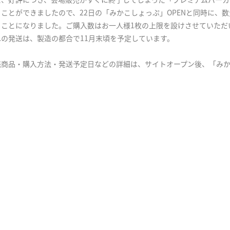
た、好評につき、会場販売がすぐに終了してしまった「プレミアムパーカ
くことができましたので、22日の「みかこしょっぷ」OPENと同時に、
くことになりました。ご購入数はお一人様1枚の上限を設けさせていただ
への発送は、製造の都合で11月末頃を予定しています。
売商品・購入方法・発送予定日などの詳細は、サイトオープン後、「み
。