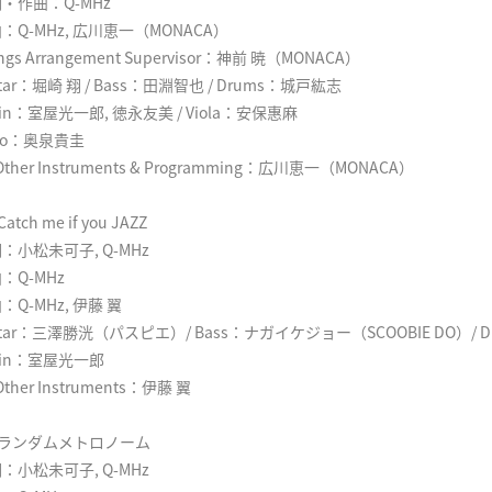
・作曲：Q-MHz
：Q-MHz, 広川恵一（MONACA）
ings Arrangement Supervisor：神前 暁（MONACA）
itar：堀崎 翔 / Bass：田淵智也 / Drums：城戸紘志
olin：室屋光一郎, 徳永友美 / Viola：安保惠麻
llo：奥泉貴圭
 Other Instruments & Programming：広川恵一（MONACA）
 Catch me if you JAZZ
：小松未可子, Q-MHz
：Q-MHz
：Q-MHz, 伊藤 翼
itar：三澤勝洸（パスピエ）/ Bass：ナガイケジョー（SCOOBIE DO）/ 
olin：室屋光一郎
 Other Instruments：伊藤 翼
. ランダムメトロノーム
：小松未可子, Q-MHz