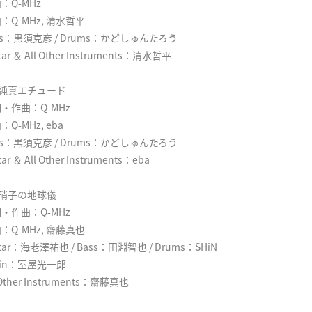
：Q-MHz
：Q-MHz, 清水哲平
ss：黒須克彦 / Drums：かどしゅんたろう
tar ＆ All Other Instruments：清水哲平
. 純真エチュード
・作曲：Q-MHz
：Q-MHz, eba
ss：黒須克彦 / Drums：かどしゅんたろう
tar ＆ All Other Instruments：eba
. 硝子の地球儀
・作曲：Q-MHz
：Q-MHz, 齋藤真也
itar：海老澤祐也 / Bass：田淵智也 / Drums：SHiN
olin：室屋光一郎
 Other Instruments：齋藤真也