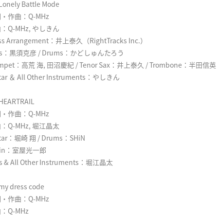
 Lonely Battle Mode
・作曲：Q-MHz
：Q-MHz, やしきん
ss Arrangement：井上泰久（RightTracks Inc.）
ss：黒須克彦 / Drums：かどしゅんたろう
umpet：高荒 海, 田沼慶紀 / Tenor Sax：井上泰久 / Trombone：半田信英
tar ＆ All Other Instruments：やしきん
 HEARTRAIL
・作曲：Q-MHz
：Q-MHz, 堀江晶太
tar：堀崎 翔 / Drums：SHiN
olin：室屋光一郎
s & All Other Instruments：堀江晶太
 my dress code
・作曲：Q-MHz
：Q-MHz