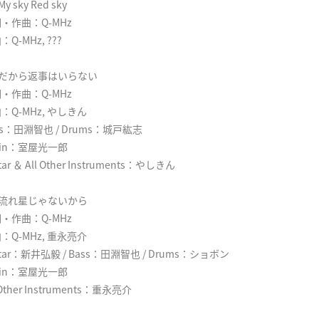
 My sky Red sky
・作曲：Q-MHz
：Q-MHz, ???
. だから返事はいらない
・作曲：Q-MHz
：Q-MHz, やしきん
ss：田淵智也 / Drums：城戸紘志
olin：室屋光一郎
tar ＆ All Other Instruments：やしきん
. 流れ星じゃないから
・作曲：Q-MHz
：Q-MHz, 重永亮介
itar：新井弘毅 / Bass：田淵智也 / Drums：ショボン
olin：室屋光一郎
 Other Instruments：重永亮介