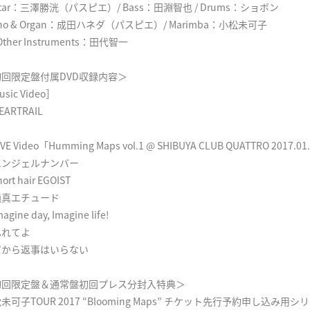
itar：三澤勝洸（パスピエ）/ Bass：田淵智也 / Drums：ショボン
ano & Organ：成田ハネダ（パスピエ）/ Marimba：小松未可子
 Other Instruments：田代智一
初回限定盤付属DVD収録内容＞
sic Video］
EARTRAIL
VE Video「Humming Maps vol.1 @ SHIBUYA CLUB QUATTRO 2017.0
エンジェルナンバー
ort hair EGOIST
純真エチュード
agine day, Imagine life!
ふれてよ
だから返事はいらない
初回限定盤＆通常盤初回プレス分封入特典＞
未可子TOUR 2017 “Blooming Maps” チケット先行予約申し込