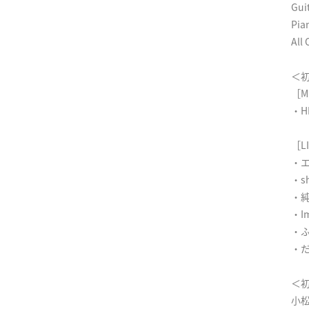
Gu
Pi
All
＜
［Mu
・H
［LI
・
・sh
・
・Im
・
・
＜
小松