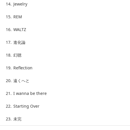
14.
Jewelry
15.
REM
16.
WALTZ
17.
進化論
18.
幻聴
19.
Reflection
20.
遠くへと
21.
I wanna be there
22.
Starting Over
23.
未完