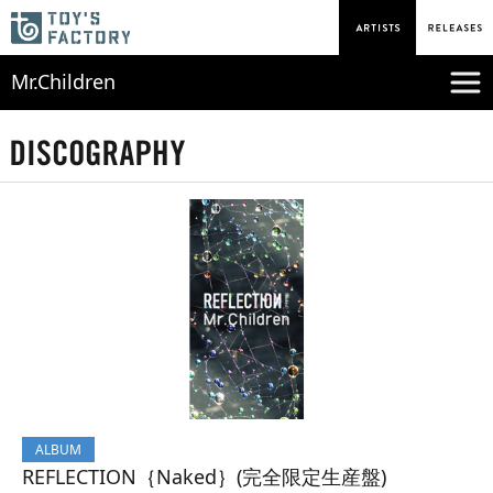
Mr.Children
ALBUM
REFLECTION｛Naked｝(完全限定生産盤)