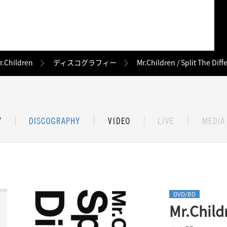
r.Children
ディスコグラフィー
Mr.Children / Split The Diff
DVD/BD
Mr.Child