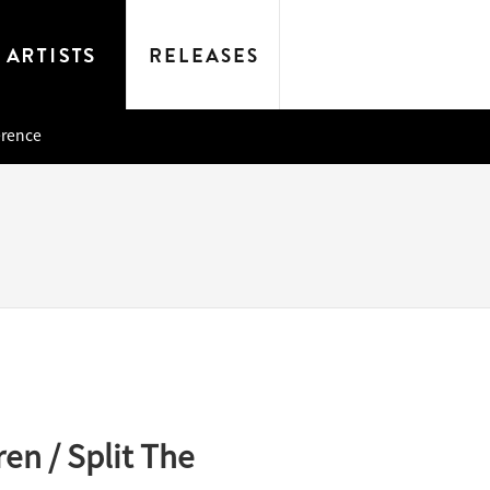
erence
ren / Split The