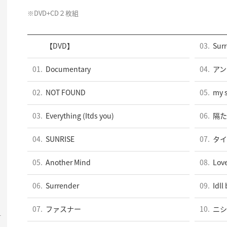
※DVD+CD２枚組
【DVD】
03.
Sur
01.
Documentary
04.
アン
02.
NOT FOUND
05.
my 
03.
Everything (Itds you)
06.
隔た
04.
SUNRISE
07.
タイ
05.
Another Mind
08.
Love
06.
Surrender
09.
Idll
07.
ファスナー
10.
ニシ
-