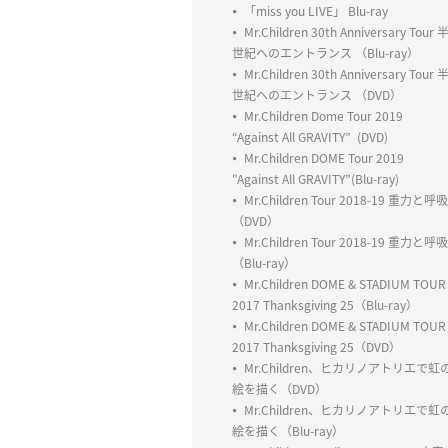
「miss you LIVE」 Blu-ray
Mr.Children 30th Anniversary Tour 
世紀へのエントランス （Blu-ray）
Mr.Children 30th Anniversary Tour 
世紀へのエントランス （DVD）
Mr.Children Dome Tour 2019
“Against All GRAVITY” (DVD)
Mr.Children DOME Tour 2019
"Against All GRAVITY”(Blu-ray)
Mr.Children Tour 2018-19 重力と呼吸
（DVD）
Mr.Children Tour 2018-19 重力と呼吸
（Blu-ray）
Mr.Children DOME & STADIUM TOUR
2017 Thanksgiving 25（Blu-ray）
Mr.Children DOME & STADIUM TOUR
2017 Thanksgiving 25（DVD）
Mr.Children、ヒカリノアトリエで虹
絵を描く（DVD）
Mr.Children、ヒカリノアトリエで虹
絵を描く（Blu-ray）