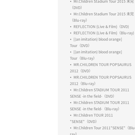
Mr.Children Stadium Tour 2015 未完
（DVD）
Mr.Children Stadium Tour 2015 未完
（Blu-ray）
REFLECTION {Live & Film}（DVD)
REFLECTION {Live & Film}（Blu-ray)
[(an imitation) blood orange]
Tour（DVD）
[(an imitation) blood orange]
Tour（Blu-ray）
MR.CHILDREN TOUR POPSAURUS
2012（DVD）
MR.CHILDREN TOUR POPSAURUS
2012（Blu-ray）
Mr.Children STADIUM TOUR 2011
SENSE -in the field-（DVD）
Mr.Children STADIUM TOUR 2011
SENSE -in the field-（Blu-ray）
Mr.Children TOUR 2011
"SENSE"（DVD）
Mr.Children Tour 2011"SENSE"（Blu
ray）