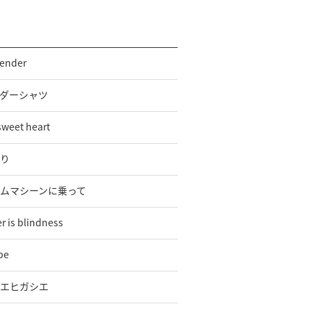
render
ダーシャツ
sweet heart
り
ムマシーンに乗って
r is blindness
 be
エヒガシエ