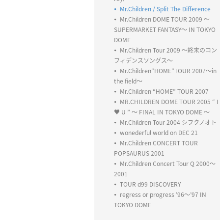
Mr.Children / Split The Difference
Mr.Children DOME TOUR 2009 〜
SUPERMARKET FANTASY〜 IN TOKYO
DOME
Mr.Children Tour 2009 ～終末のコン
フィデンスソングス～
Mr.Children"HOME"TOUR 2007～in
the field～
Mr.Children “HOME” TOUR 2007
MR.CHILDREN DOME TOUR 2005 “ I
♥ U ” ～ FINAL IN TOKYO DOME ～
Mr.Children Tour 2004 シフクノオト
wonederful world on DEC 21
Mr.Children CONCERT TOUR
POPSAURUS 2001
Mr.Children Concert Tour Q 2000～
2001
TOUR d99 DISCOVERY
regress or progress ’96～’97 IN
TOKYO DOME