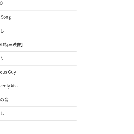
O
r Song
し
VD特典映像】
り
lous Guy
enly kiss
の音
し