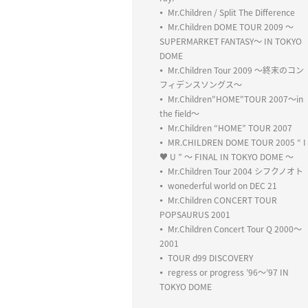
Mr.Children / Split The Difference
Mr.Children DOME TOUR 2009 〜
SUPERMARKET FANTASY〜 IN TOKYO
DOME
Mr.Children Tour 2009 ～終末のコン
フィデンスソングス～
Mr.Children"HOME"TOUR 2007～in
the field～
Mr.Children “HOME” TOUR 2007
MR.CHILDREN DOME TOUR 2005 “ I
♥ U ” ～ FINAL IN TOKYO DOME ～
Mr.Children Tour 2004 シフクノオト
wonederful world on DEC 21
Mr.Children CONCERT TOUR
POPSAURUS 2001
Mr.Children Concert Tour Q 2000～
2001
TOUR d99 DISCOVERY
regress or progress ’96～’97 IN
TOKYO DOME