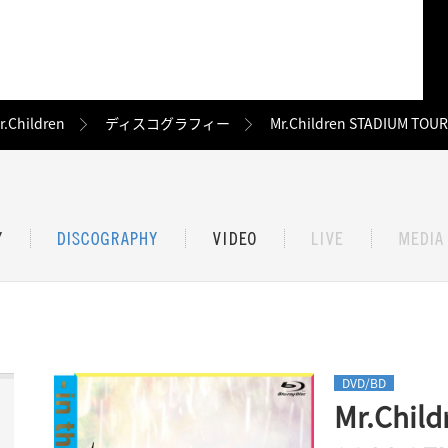
r.Children
ディスコグラフィー
Mr.Children STADIUM TOUR 
DVD/BD
Mr.Chil