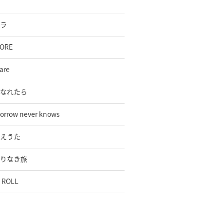
ラ
ORE
are
なれたら
orrow never knows
えうた
りなき旅
 ROLL