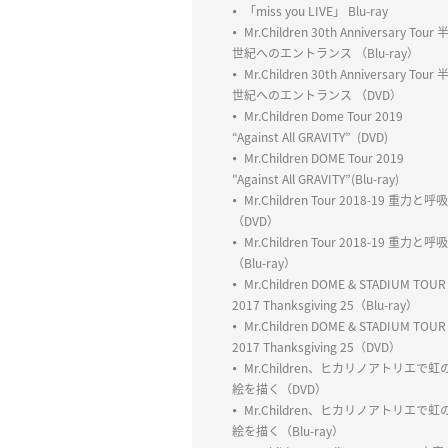
「miss you LIVE」 Blu-ray
Mr.Children 30th Anniversary Tour 
世紀へのエントランス （Blu-ray）
Mr.Children 30th Anniversary Tour 
世紀へのエントランス （DVD）
Mr.Children Dome Tour 2019
“Against All GRAVITY” (DVD)
Mr.Children DOME Tour 2019
"Against All GRAVITY”(Blu-ray)
Mr.Children Tour 2018-19 重力と呼吸
（DVD）
Mr.Children Tour 2018-19 重力と呼吸
（Blu-ray）
Mr.Children DOME & STADIUM TOUR
2017 Thanksgiving 25（Blu-ray）
Mr.Children DOME & STADIUM TOUR
2017 Thanksgiving 25（DVD）
Mr.Children、ヒカリノアトリエで虹
絵を描く（DVD）
Mr.Children、ヒカリノアトリエで虹
絵を描く（Blu-ray）