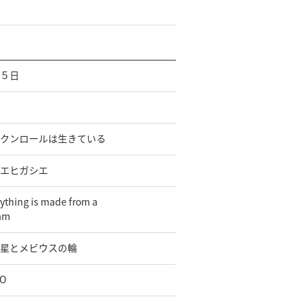
５日
クンロールは生きている
エヒガシエ
ything is made from a
am
星とメビウスの輪
O