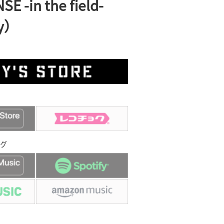
SE -in the field-
ay）
グ