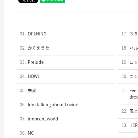
01.
OPENING
17.
３６
02.
かぞえうた
18.
ハル
03.
Prelude
19.
ロッ
04.
HOWL
20.
ニシ
05.
未来
21.
Ever
dre
06.
Idm talking about Lovind
22.
風と
07.
innocent world
23.
HER
-
08.
MC