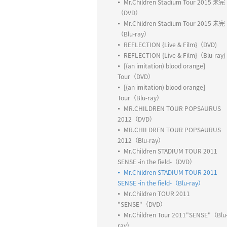
Mr.Children Stadium Tour 2015 未完
（DVD）
Mr.Children Stadium Tour 2015 未完
（Blu-ray）
REFLECTION {Live & Film}（DVD)
REFLECTION {Live & Film}（Blu-ray)
[(an imitation) blood orange]
Tour（DVD）
[(an imitation) blood orange]
Tour（Blu-ray）
MR.CHILDREN TOUR POPSAURUS
2012（DVD）
MR.CHILDREN TOUR POPSAURUS
2012（Blu-ray）
Mr.Children STADIUM TOUR 2011
SENSE -in the field-（DVD）
Mr.Children STADIUM TOUR 2011
SENSE -in the field-（Blu-ray）
Mr.Children TOUR 2011
"SENSE"（DVD）
Mr.Children Tour 2011"SENSE"（Blu
ray）