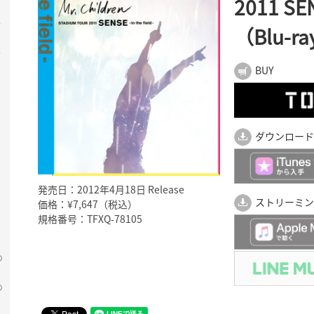
2011 SEN
半
（Blu-r
半
BUY
ダウンロード
発売日：2012年4月18日 Release
ストリーミン
価格：¥7,647（税込）
規格番号：TFXQ-78105
の
の