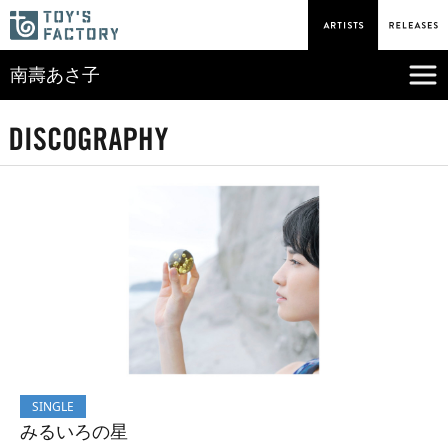
南壽あさ子
SINGLE
みるいろの星