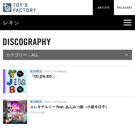
レキシ
配信限定
/
2025.3.19 Release
「YO.JIN.BO.」
配信限定
/
2024.7.24 Release
エレキテルミー feat. あんみつ姫（小泉今日子）
TFDS-01042