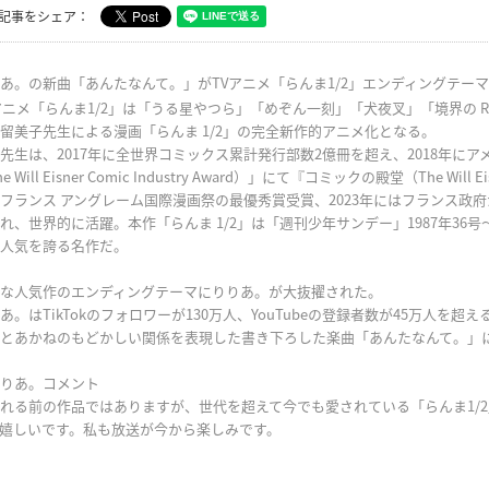
記事をシェア：
あ。の新曲「あんたなんて。」がTVアニメ「らんま1/2」エンディングテー
アニメ「らんま1/2」は「うる星やつら」「めぞん一刻」「犬夜叉」「境界の R
留美子先生による漫画「らんま 1/2」の完全新作的アニメ化となる。
先生は、2017年に全世界コミックス累計発行部数2億冊を超え、2018年に
e Will Eisner Comic Industry Award）」にて『コミックの殿堂（The Will Eis
フランス アングレーム国際漫画祭の最優秀賞受賞、2023年にはフランス政
れ、世界的に活躍。本作「らんま 1/2」は「週刊少年サンデー」1987年36号
人気を誇る名作だ。
な人気作のエンディングテーマにりりあ。が大抜擢された。
あ。はTikTokのフォロワーが130万人、YouTubeの登録者数が45万人を
とあかねのもどかしい関係を表現した書き下ろした楽曲「あんたなんて。」
りあ。コメント
れる前の作品ではありますが、世代を超えて今でも愛されている「らんま1/
嬉しいです。私も放送が今から楽しみです。