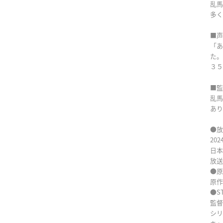
乱馬
多く
■声
「あ
た。
３５
■監
乱馬
あり
●放
20
日本
放送
●原
原作
●ST
監督
シリ