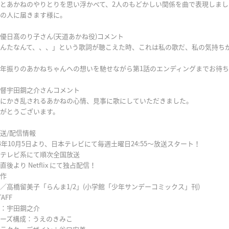
とあかねのやりとりを思い浮かべて、2人のもどかしい関係を曲で表現しまし
の人に届きます様に。
優日髙のり子さん(天道あかね役)コメント
んたなんて、、、」という歌詞が聴こえた時、これは私の歌だ、私の気持ち
年振りのあかねちゃんへの想いを馳せながら第1話のエンディングまでお待
督宇田鋼之介さんコメント
にかき乱されるあかねの心情、見事に歌にしていただきました。
がとうございます。
送/配信情報
24年10月5日より、日本テレビにて毎週土曜日24:55〜放送スタート！
テレビ系にて順次全国放送
直後より Netflix にて独占配信！
作
／高橋留美子「らんま1/2」(小学館「少年サンデーコミックス」刊)
AFF
：宇田鋼之介
ーズ構成：うえのきみこ