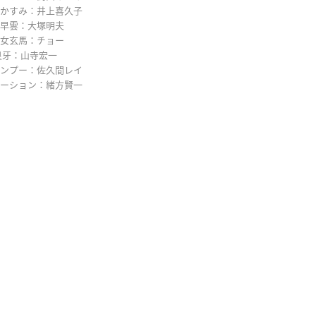
かすみ：井上喜久子
早雲：大塚明夫
女玄馬：チョー
良牙：山寺宏一
ンプー：佐久間レイ
ーション：緒方賢一