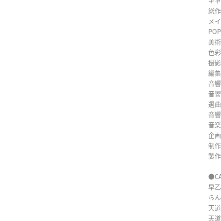
キャ
総作
メイ
PO
美術
色彩
撮影
編集
音響
音響
選曲
音響
音楽
企画
制作
製作
●C
早乙
らん
天道
天道