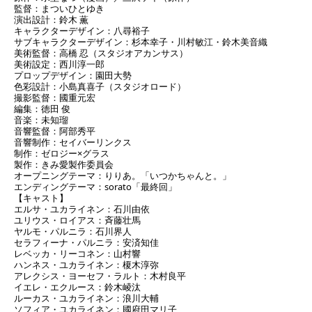
監督：まついひとゆき
演出設計：鈴木 薫
キャラクターデザイン：八尋裕子
サブキャラクターデザイン：杉本幸子・川村敏江・鈴木美音織
美術監督：高橋 忍（スタジオアカンサス）
美術設定：西川淳一郎
プロップデザイン：園田大勢
色彩設計：小島真喜子（スタジオロード）
撮影監督：國重元宏
編集：徳田 俊
音楽：未知瑠
音響監督：阿部秀平
音響制作：セイバーリンクス
制作：ゼロジー×グラス
製作：きみ愛製作委員会
オープニングテーマ：りりあ。「いつかちゃんと。」
エンディングテーマ：sorato「最終回」
【キャスト】
エルサ・ユカライネン：石川由依
ユリウス・ロイアス：斉藤壮馬
ヤルモ・パルニラ：石川界人
セラフィーナ・パルニラ：安済知佳
レベッカ・リーコネン：山村響
ハンネス・ユカライネン：榎木淳弥
アレクシス・ヨーセフ・ラルト：木村良平
イエレ・エクルース：鈴木崚汰
ルーカス・ユカライネン：浪川大輔
ソフィア・ユカライネン：國府田マリ子