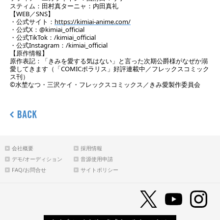
スティム：田村真ターニャ：内田真礼
【WEB／SNS】
・公式サイト：
https://kimiai-anime.com/
・公式X：@kimiai_official
・公式TikTok：/kimiai_official
・公式Instagram：/kimiai_official
【原作情報】
原作表記：「きみを愛する気はない」と言った次期公爵様がなぜか溺
愛してきます（「COMICポラリス」好評連載中／フレックスコミック
ス刊）
©水埜なつ・三沢ケイ・フレックスコミックス／きみ愛製作委員会
会社概要
採用情報
デモ/オーディション
音源使用申請
FAQ/お問合せ
サイトポリシー