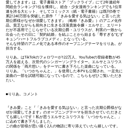
愛してきます』は、電子書籍ストア「ブックライブ」にて2年連続年
間総合ランキング1位を獲得し、総合・少女漫画ランキングでも1位常
連を誇る大ヒット、そしてコミックス（紙・電子書籍）は既刊5巻で
累計240万部を突破した原作『「きみを愛する気はない」と言った次
期公爵様がなぜか溺愛してきます』（略称『きみ愛』）のアニメ化作
品。貧乏ながらも前向きに生きる没落貴族令嬢・エルサと、エリート
だが不器用でこじらせている次期公爵・ユリウスが、利害の一致から
出会ったその日に「契約結婚」を結ぶことから始まる「尊すぎる“むず
キュン”ハートフルラブコメディ」となっている。
そんな待望のアニメ化である本作のオープニングテーマをりりあ。が
担当する。
りりあ。はTikTokのフォロワーが122万人、YouTubeの登録者数が45
万人を超える、次世代のシンガーソングライター。エルサとユリウス
の関係を「両片想い」をテーマに書き下ろした楽曲になっている。
りりあ。「いつかちゃんと。」を使用した本PVも公開され、一足先に
楽曲の一部を試聴可能になっているので、こちらもぜひご覧いただき
たい。
■りりあ。コメント
『きみ愛』こと『「きみを愛する気はない」と言った次期公爵様がな
ぜか溺愛してきます』のオープニングテーマを担当させていただきと
ても嬉しいです！私が思うエルサとユリウスを「いつかちゃんと。」
に込めて書き下ろしました。
この曲が皆様が思い描く2人の物語に寄り添えていたら嬉しいです。