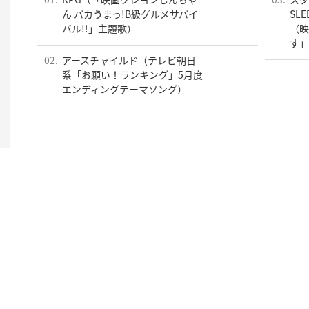
01.
RPG（「映画クレヨンしんちゃ
03.
スタ
ん バカうまっ!B級グルメサバイ
SLE
バル!!」主題歌）
（映
す」
02.
アースチャイルド（テレビ朝日
系「お願い！ランキング」5月度
エンディングテーマソング）