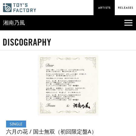
湘南乃風
SINGLE
六月の花 / 国士無双（初回限定盤A）