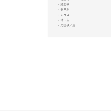
純恋歌
覇王樹
カラス
晴伝説
応援歌／風