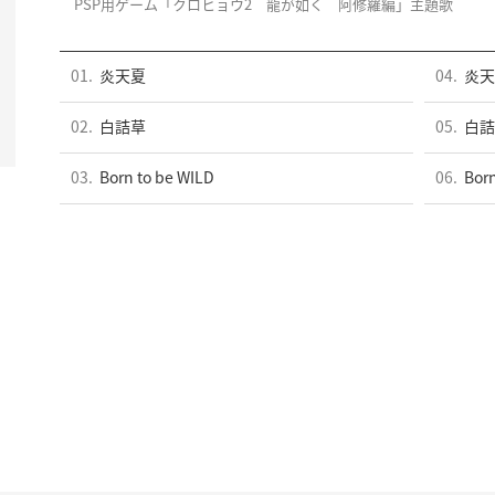
PSP用ゲーム「クロヒョウ2 龍が如く 阿修羅編」主題歌
01.
炎天夏
04.
炎天夏
02.
白詰草
05.
白詰草
03.
Born to be WILD
06.
Born