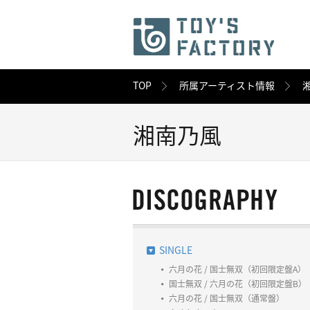
TOP
所属アーティスト情報
湘南乃風
SINGLE
六月の花 / 国士無双（初回限定盤A）
国士無双 / 六月の花（初回限定盤B）
六月の花 / 国士無双（通常盤）