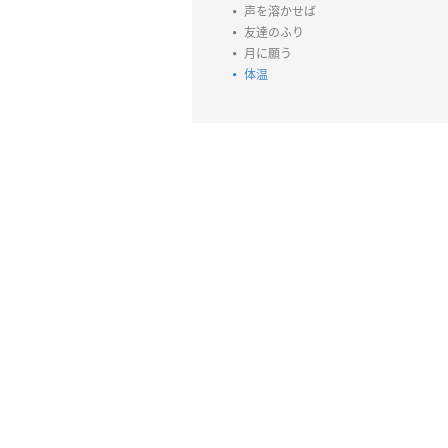
声を溶かせば
友達のふり
月に願う
体温