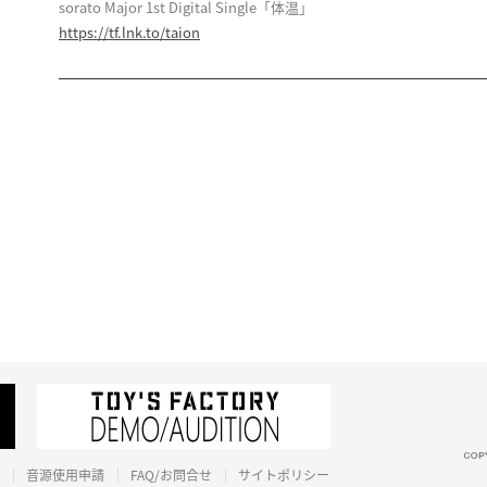
sorato Major 1st Digital Single「体温」
https://tf.lnk.to/taion
音源使用申請
FAQ/お問合せ
サイトポリシー