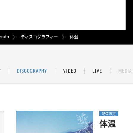
orato
ディスコグラフィー
体温
配信限定
体温