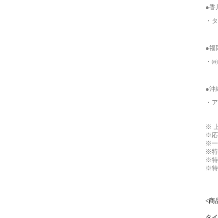
●香
・タ
●福
・㈱
●沖
・ア
※ 
※
応
※一
※特
※
特
※特
<
商
タイ