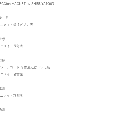
COfan MAGNET by SHIBUYA109
店
奈川県
ニメイト横浜ビブレ
店
野県
ニメイト長野
店
知県
ワーレコード 名古屋近鉄パッセ店
ニメイト名古屋
都府
ニメイト京都
店
阪府