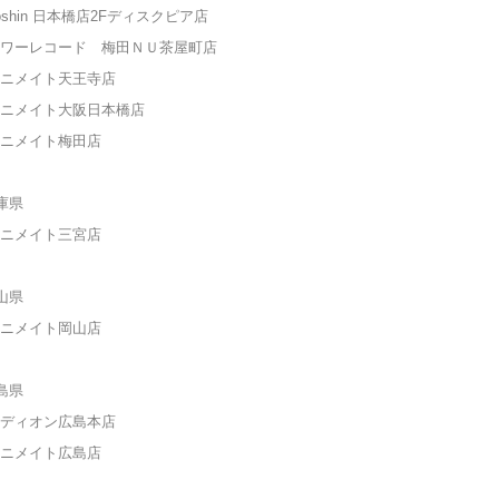
shin
日本橋店
2F
ディスクピア
店
ワーレコード 梅田ＮＵ茶屋町店
ニメイト天王寺
店
ニメイト大阪日本橋
店
ニメイト梅田
店
庫県
ニメイト三宮
店
山県
ニメイト岡山
店
島県
エディオン広島本店
ニメイト広島
店