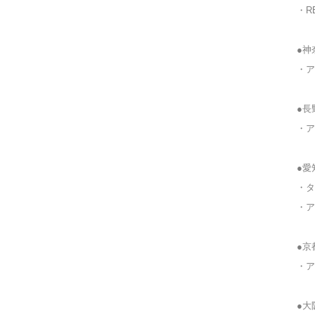
・RE
●神
・ア
●長
・ア
●愛
・タ
・ア
●京
・ア
●大