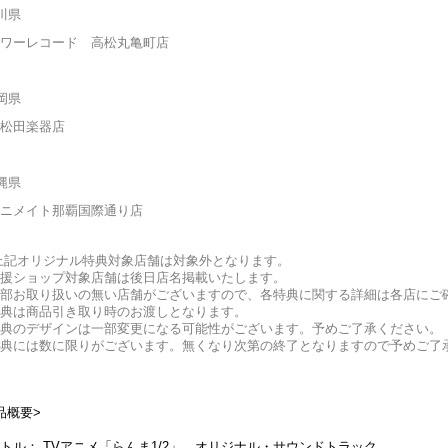
川県
ワーレコード 高松丸亀町店
岡県
松田楽器店
縄県
ニメイト那覇国際通り店
上記オリジナル特典対象店舗は対象外となります。
援ショップ対象店舗は後日店名掲載いたします。
部お取り扱いの無い店舗がございますので、各特典に関する詳細は各店にご
典は商品引き取り時のお渡しとなります。
典のデザインは一部変更になる可能性がございます。予めご了承ください。
典には数に限りがございます。無くなり次第の終了となりますので予めご了
品概要>
トル：
TVアニメ「らんま1/2」 オリジナル・サウンドトラック