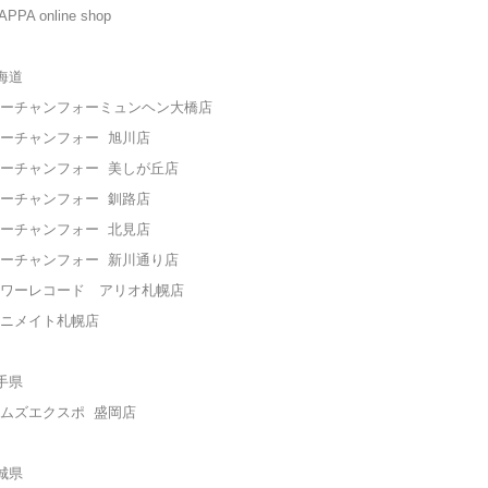
PPA online shop
海道
ーチャンフォーミュンヘン大橋店
ーチャンフォー
旭川店
ーチャンフォー
美しが丘店
ーチャンフォー
釧路店
ーチャンフォー
北見店
ーチャンフォー
新川通り店
ワーレコード アリオ札幌店
ニメイト札幌店
手県
ムズエクスポ
盛岡店
城県