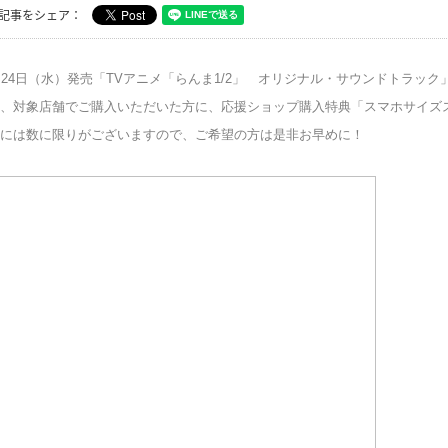
記事をシェア：
月
24
日（水）発売「
TV
アニメ「らんま
1/2
」 オリジナル・サウンドトラック
、対象店舗でご購入いただいた方に、応援ショップ購入特典「スマホサイズ
には数に限りがございますので、ご希望の方は是非お早めに！