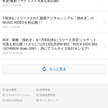
変更!最新アーティスト写真も初公開!!
2025.1.14 20:00
1/8(水)にリリースされた最新デジタルシングル「煌めき」の
MUSIC VIDEOを初公開！!
2025.1.9 20:00
XIIX 新曲「煌めき」を1月8日(水)にリリース決定!ジャケット
写真も初公開！! さらに12月23日(月)FM 802「ROCK KIDS 802
-OCHIKEN Goes ON!!-」内にてフルサイズ先行オンエア!
2024.12.22 20:00
もっと見る
会社概要
採用情報
デモ/オーディション
音源使用申請
FAQ/お問合せ
サイトポリシー