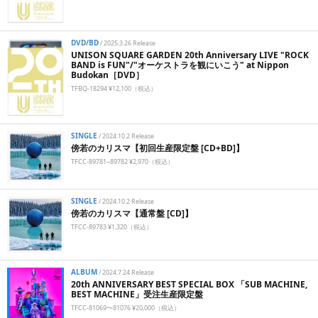
DVD/BD
/
2025.3.26 Release
UNISON SQUARE GARDEN 20th Anniversary LIVE "ROCK
BAND is FUN"/"オーケストラを観にいこう" at Nippon
Budokan［DVD］
TFBQ-18294 ¥12,100（税込）
SINGLE
/
2024.10.2 Release
傍若のカリスマ【初回生産限定盤 [CD+BD]】
TFCC-89781~89782 ¥2,970（税込）
SINGLE
/
2024.10.2 Release
傍若のカリスマ【通常盤 [CD]】
TFCC-89783 ¥1,320（税込）
ALBUM
/
2024.7.24 Release
20th ANNIVERSARY BEST SPECIAL BOX 「SUB MACHINE,
BEST MACHINE」受注生産限定盤
TFCC-81069〜81076 ¥20,000（税込）