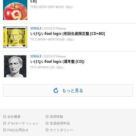
CD]
TFBQ-18279~18281 ¥6,600（税込）
SINGLE
/
2023.9.27 Release
いけないfool logic (初回生産限定盤 [CD+BD]
TFCC-89766〜89767 ¥2,640（税込）
SINGLE
/
2023.9.27 Release
いけないfool logic (通常盤 [CD])
TFCC-89768 ¥1,320（税込）
もっと見る
会社概要
採用情報
デモ/オーディション
音源使用申請
FAQ/お問合せ
サイトポリシー