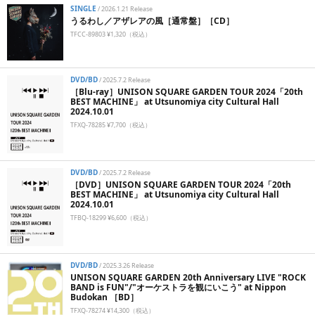
SINGLE
/
2026.1.21 Release
うるわし／アザレアの風［通常盤］［CD］
TFCC-89803 ¥1,320（税込）
DVD/BD
/
2025.7.2 Release
［Blu-ray］UNISON SQUARE GARDEN TOUR 2024「20th
BEST MACHINE」 at Utsunomiya city Cultural Hall
2024.10.01
TFXQ-78285 ¥7,700（税込）
DVD/BD
/
2025.7.2 Release
［DVD］UNISON SQUARE GARDEN TOUR 2024「20th
BEST MACHINE」 at Utsunomiya city Cultural Hall
2024.10.01
TFBQ-18299 ¥6,600（税込）
DVD/BD
/
2025.3.26 Release
UNISON SQUARE GARDEN 20th Anniversary LIVE "ROCK
BAND is FUN"/"オーケストラを観にいこう" at Nippon
Budokan ［BD］
TFXQ-78274 ¥14,300（税込）