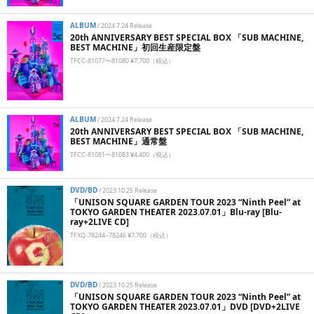
ALBUM
/
2024.7.24 Release
20th ANNIVERSARY BEST SPECIAL BOX 「SUB MACHINE,
BEST MACHINE」初回生産限定盤
TFCC-81077〜81080 ¥7,700（税込）
ALBUM
/
2024.7.24 Release
20th ANNIVERSARY BEST SPECIAL BOX 「SUB MACHINE,
BEST MACHINE」通常盤
TFCC-81081〜81083 ¥4,400（税込）
DVD/BD
/
2023.10.25 Release
「UNISON SQUARE GARDEN TOUR 2023 “Ninth Peel” at
TOKYO GARDEN THEATER 2023.07.01」Blu-ray [Blu-
ray+2LIVE CD]
TFXQ-78244~78246 ¥7,700（税込）
DVD/BD
/
2023.10.25 Release
「UNISON SQUARE GARDEN TOUR 2023 “Ninth Peel” at
TOKYO GARDEN THEATER 2023.07.01」DVD [DVD+2LIVE