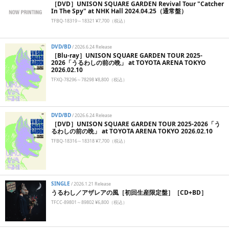
［DVD］UNISON SQUARE GARDEN Revival Tour "Catcher
In The Spy" at NHK Hall 2024.04.25（通常盤）
TFBQ-18319～18321 ¥7,700（税込）
DVD/BD
/
2026.6.24 Release
［Blu-ray］UNISON SQUARE GARDEN TOUR 2025-
2026「うるわしの前の晩」 at TOYOTA ARENA TOKYO
2026.02.10
TFXQ-78296～78298 ¥8,800（税込）
DVD/BD
/
2026.6.24 Release
［DVD］UNISON SQUARE GARDEN TOUR 2025-2026「う
るわしの前の晩」 at TOYOTA ARENA TOKYO 2026.02.10
TFBQ-18316～18318 ¥7,700（税込）
SINGLE
/
2026.1.21 Release
うるわし／アザレアの風［初回生産限定盤］［CD+BD］
TFCC-89801～89802 ¥6,800（税込）