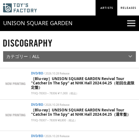
UNISON SQUARE GARDEN
DVD/BD
/
2026.10.28 Release
［Blu-ray］UNISON SQUARE GARDEN Revival Tour
"Catcher In The Spy" at NHK Hall 2024.04.25（初回生産限
定盤）
TFXQ-78303～78306 ¥11,000（税込）
DVD/BD
/
2026.10.28 Release
［Blu-ray］UNISON SQUARE GARDEN Revival Tour
"Catcher In The Spy" at NHK Hall 2024.04.25（通常盤）
TFXQ-78307～78309 ¥8,800（税込）
DVD/BD
/
2026.10.28 Release