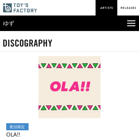
ゆず
配信限定
OLA!!