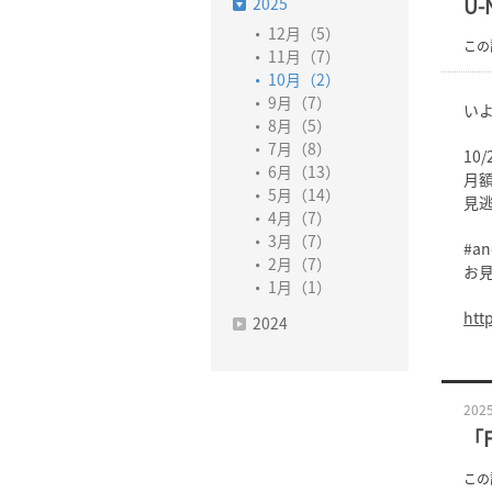
2025
U
12月（5）
この
11月（7）
10月（2）
9月（7）
いよ
8月（5）
7月（8）
10
6月（13）
月額
5月（14）
見
4月（7）
3月（7）
#a
2月（7）
お
1月（1）
http
2024
2025
「F
この