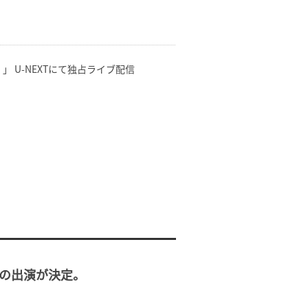
 U-NEXTにて独占ライブ配信
」にanoの出演が決定。