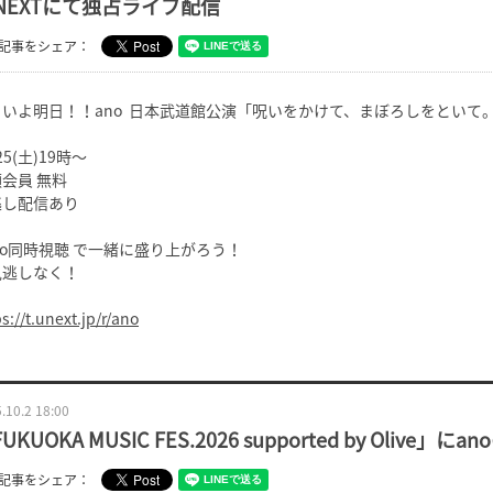
-NEXTにて独占ライブ配信
記事をシェア：
いよ明日！！ano 日本武道館公演「呪いをかけて、まぼろしをといて。」
/25(土)19時～
会員 無料
逃し配信あり
no同時視聴 で一緒に盛り上がろう！
見逃しなく！
s://t.unext.jp/r/ano
.10.2 18:00
UKUOKA MUSIC FES.2026 supported by Olive
記事をシェア：