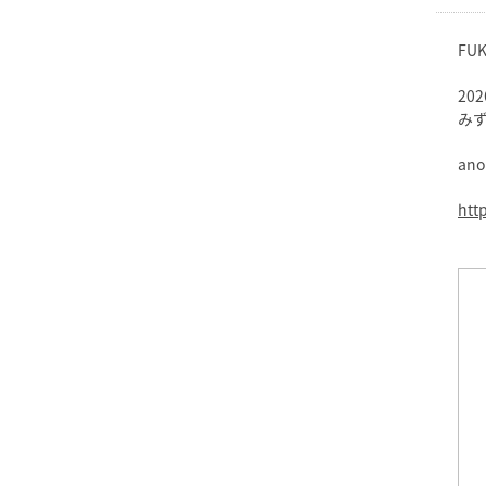
FUK
20
みず
an
htt