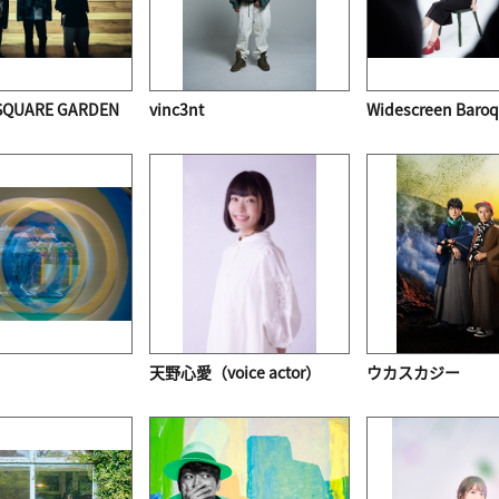
SQUARE GARDEN
vinc3nt
Widescreen Baro
天野心愛（voice actor）
ウカスカジー