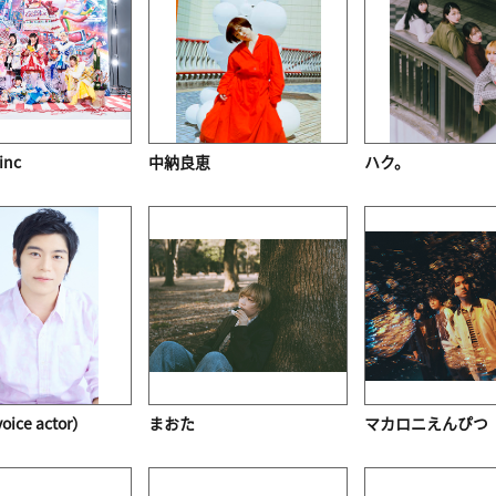
nc
中納良恵
ハク。
ice actor）
まおた
マカロニえんぴつ