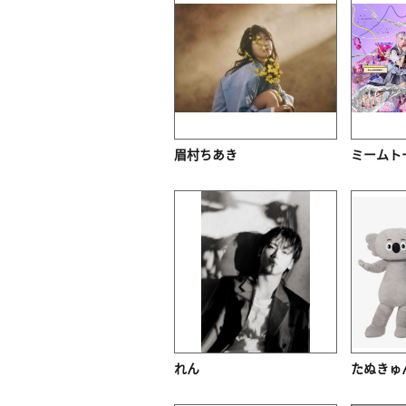
眉村ちあき
ミームト
れん
たぬきゅ