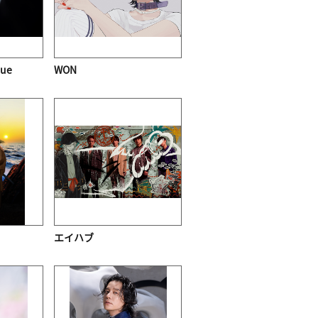
que
WON
エイハブ