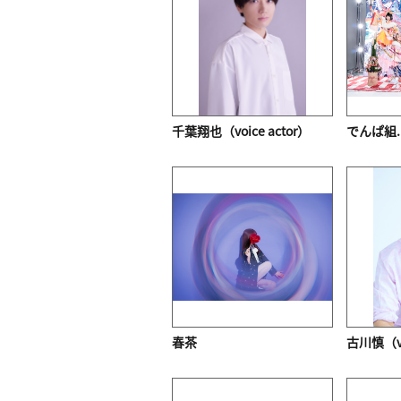
千葉翔也（voice actor）
でんぱ組.i
春茶
古川慎（vo