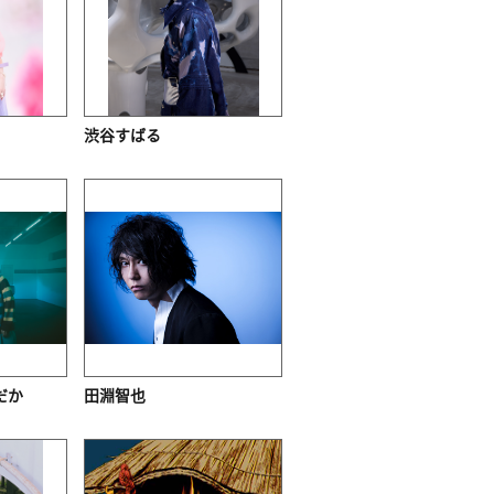
渋谷すばる
だか
田淵智也