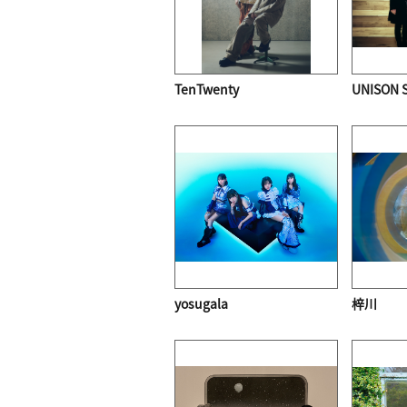
TenTwenty
UNISON 
yosugala
梓川