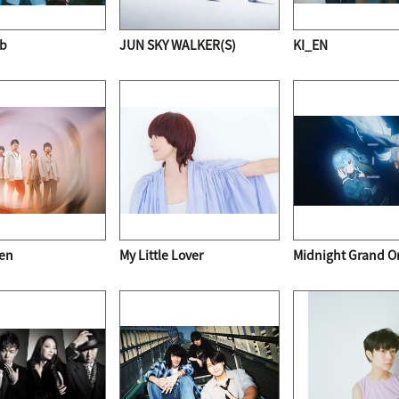
kb
JUN SKY WALKER(S)
KI_EN
ren
My Little Lover
Midnight Grand O