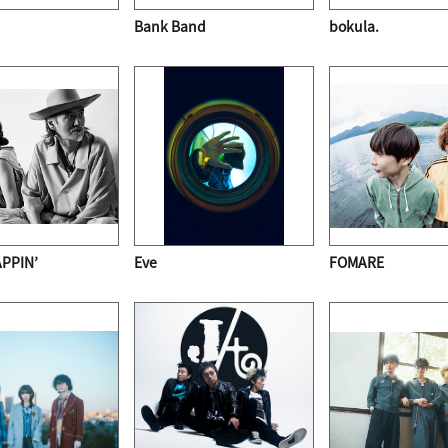
Bank Band
bokula.
PPIN’
Eve
FOMARE