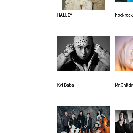
HALLEY
hockroc
Kvi Baba
Mr.Child