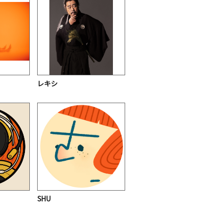
レキシ
SHU