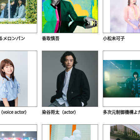
るメロンパン
香取慎吾
小松未可子
oice actor）
染谷将太（actor）
多次元制御機構よ